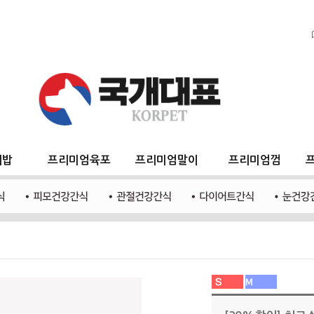
지밥
프리미엄육포
프리미엄말이
프리미엄껌