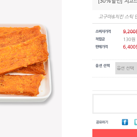
[30%할인] 치고스
고구마&치킨 스틱
9,200
소비자가격
130원
적립금
6,400
판매가격
옵션 선택