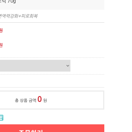
틱 70g
 면역력강화+피로회복
원
원
0
총 상품 금액
원