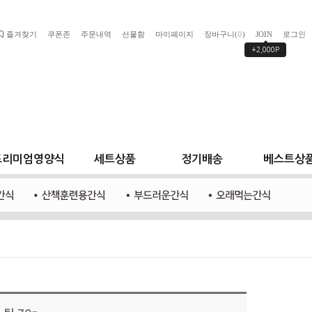
즐겨찾기
쿠폰존
주문내역
선물함
마이페이지
장바구니(
)
JOIN
로그인
0
+2,000P
프리미엄영양식
세트상품
정기배송
베스트상