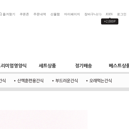
즐겨찾기
쿠폰존
주문내역
선물함
마이페이지
장바구니(
)
JOIN
로그인
0
+2,000P
프리미엄영양식
세트상품
정기배송
베스트상