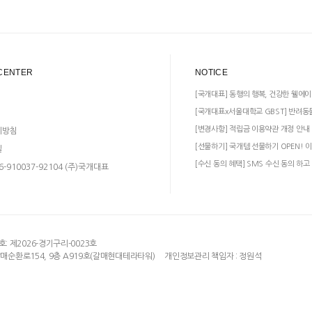
CENTER
NOTICE
[국개대표] 동행의 행복, 건강한 웰에이
[국개대표x서울대학교 GBST] 반려동
[변경사항] 적립금 이용약관 개정 안내
리방침
[선물하기] 국개템 선물하기 OPEN! 이
일
[수신 동의 혜택] SMS 수신 동의 하고
-910037-92104 (주)국개대표
 제2026-경기구리-0023호
갈매순환로154, 9층 A919호(갈매현대테라타워)
개인정보관리 책임자 : 정원석