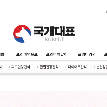
지밥
프리미엄육포
프리미엄말이
프리미엄껌