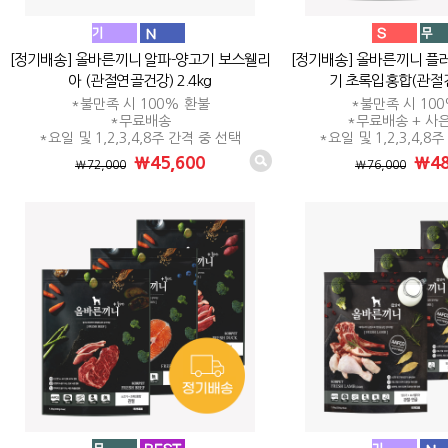
[정기배송] 올바른끼니 알파-양고기 보스웰리
[정기배송] 올바른끼니 플러
아 (관절연골건강) 2.4kg
기 초록입홍합(관절건강
*불만족 시 100% 환불
*불만족 시 10
*무료배송
*무료배송 + 사
*요일 및 1,2,3,4,8주 간격 중 선택
*요일 및 1,2,3,4,8
₩45,600
₩48
₩72,000
₩76,000