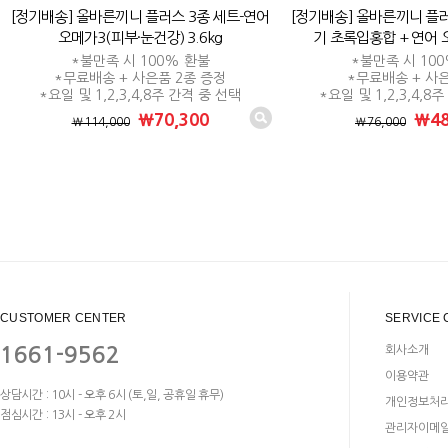
[정기배송] 올바른끼니 플러스 3종 세트-연어
[정기배송] 올바른끼니 플러
오메가3(피부·눈건강) 3.6kg
기 초록입홍합 + 연어 오
*불만족 시 100% 환불
*불만족 시 10
*무료배송 + 사은품 2종 증정
*무료배송 + 사
*요일 및 1,2,3,4,8주 간격 중 선택
*요일 및 1,2,3,4,8
₩70,300
₩48
₩114,000
₩76,000
CUSTOMER CENTER
SERVICE 
1661-9562
회사소개
이용약관
상담시간 : 10시 - 오후 6시 (토,일, 공휴일 휴무)
개인정보처
점심시간 : 13시 - 오후 2시
관리자이메