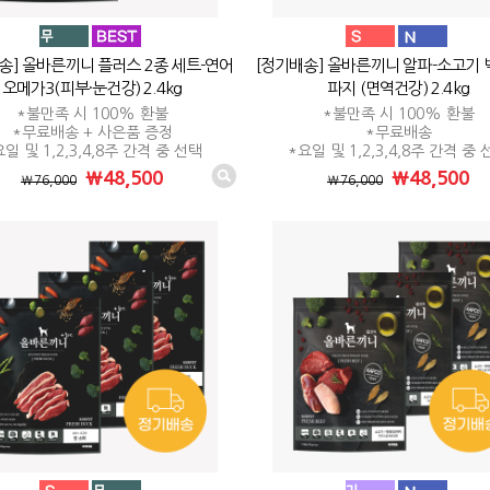
송] 올바른끼니 플러스 2종 세트-연어
[정기배송] 올바른끼니 알파-소고기
오메가3(피부·눈건강) 2.4kg
파지 (면역건강) 2.4kg
*불만족 시 100% 환불
*불만족 시 100% 환불
*무료배송 + 사은품 증정
*무료배송
일 및 1,2,3,4,8주 간격 중 선택
*요일 및 1,2,3,4,8주 간격 중
₩48,500
₩48,500
₩76,000
₩76,000