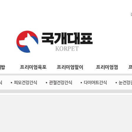
지밥
프리미엄육포
프리미엄말이
프리미엄껌