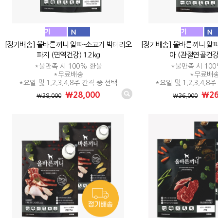
[정기배송] 올바른끼니 알파-소고기 박테리오
[정기배송] 올바른끼니 알
파지 (면역건강) 1.2kg
아 (관절연골건강) 
*불만족 시 100% 환불
*불만족 시 10
*무료배송
*무료배
*요일 및 1,2,3,4,8주 간격 중 선택
*요일 및 1,2,3,4,8
₩28,000
₩26
₩38,000
₩36,000