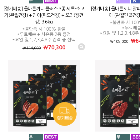
[정기배송] 올바른끼니 플러스 3종 세트-소고
[정기배송] 올바른끼니 알
기(관절건강) + 연어(피모건강) + 오리(장건
아 (관절연골건강) 
강) 3.6kg
*불만족 시 10
*무료배
*불만족 시 100% 환불
*요일 및 1,2,3,4,8
*무료배송 + 사은품 2종 증정
*요일 및 1,2,3,4,8주 간격 중 선택
₩64
₩108,000
₩70,300
₩114,000