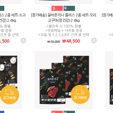
스 2종 세트-소고
[정기배송] 올바른끼니 플러스 2종 세트-오리
[정기배
) 2.4kg
고구마(장건강) 2.4kg
0% 환불
*불만족 시 100% 환불
은품 증정
*무료배송 + 사은품 증정
주 간격 중 선택
*요일 및 1,2,3,4,8주 간격 중 선택
*요
,500
₩48,500
₩76,000