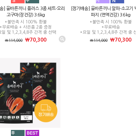
송] 올바른끼니 플러스 3종 세트-오리
[정기배송] 올바른끼니 알파-소고기
고구마(장건강) 3.6kg
파지 (면역건강) 3.6kg
*불만족 시 100% 환불
*불만족 시 100% 환불
*무료배송 + 사은품 2종 증정
*무료배송
일 및 1,2,3,4,8주 간격 중 선택
*요일 및 1,2,3,4,8주 간격 중
₩70,300
₩70,300
₩114,000
₩114,000