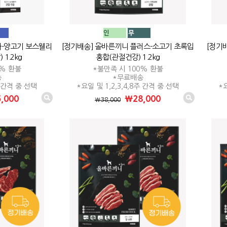
파-양고기 보스웰리
[정기배송] 올바른끼니 플러스-소고기 초록입
[정기
1.2kg
홍합(관절건강) 1.2kg
0% 환불
*불만족 시 100% 환불
송
*무료배송
주 간격 중 선택
*요일 및 1,2,3,4,8주 간격 중 선택
*요
,000
₩28,000
₩38,000