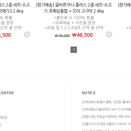
스 2종 세트-소고
[정기배송] 올바른끼니 플러스 2종 세트-소고
[정기배
메가3 2.4kg
기 초록입홍합 + 오리 고구마 2.4kg
0% 환불
*불만족 시 100% 환불
은품 증정
*무료배송 + 사은품 증정
주 간격 중 선택
*요일 및 1,2,3,4,8주 간격 중 선택
*요
,500
₩48,500
₩76,000
1
CENTER
NOTICE
[국개대표] 동행의 행복, 건강한 웰에이
[국개대표x서울대학교 GBST] 반려동
[변경사항] 적립금 이용약관 개정 안내
리방침
[선물하기] 국개템 선물하기 OPEN! 이
일