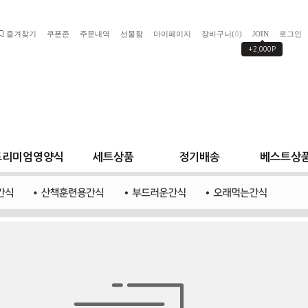
즐겨찾기
쿠폰존
주문내역
선물함
마이페이지
장바구니(
)
JOIN
로그인
0
+2,000P
프리미엄영양식
세트상품
정기배송
베스트상