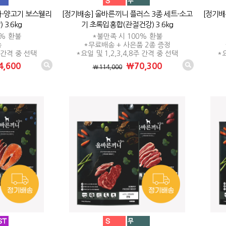
파-양고기 보스웰리
[정기배송] 올바른끼니 플러스 3종 세트-소고
[정기배
3.6kg
기 초록입홍합(관절건강) 3.6kg
0% 환불
*불만족 시 100% 환불
송
*무료배송 + 사은품 2종 증정
주 간격 중 선택
*요일 및 1,2,3,4,8주 간격 중 선택
*요
,600
₩70,300
₩114,000