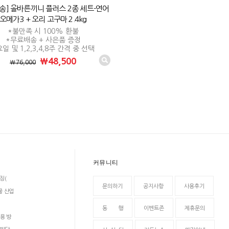
송] 올바른끼니 플러스 2종 세트-연어
오메가3 + 오리 고구마 2.4kg
*불만족 시 100% 환불
*무료배송 + 사은품 증정
일 및 1,2,3,4,8주 간격 중 선택
₩48,500
₩76,000
커뮤니티
징(
문의하기
공지사항
사용후기
물 산업
동 행
이벤트존
제휴문의
용 방