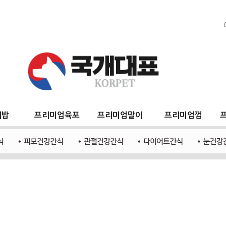
지밥
프리미엄육포
프리미엄말이
프리미엄껌