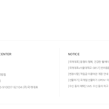
CENTER
NOTICE
[국개대표] 동행의 행복, 건강한 웰에이
[국개대표x서울대학교 GBST] 반려동
[변경사항] 적립금 이용약관 개정 안내
리방침
[선물하기] 국개템 선물하기 OPEN! 이
일
[수신 동의 혜택] SMS 수신 동의 하고
-910037-92104 (주)국개대표