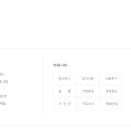
커뮤니티
징(
문의하기
공지사항
사용후기
물 산업
동 행
이벤트존
제휴문의
용 방
 매달
시 식 단
카드뉴스
매장안내