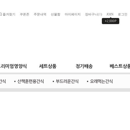
즐겨찾기
쿠폰존
주문내역
선물함
마이페이지
장바구니(
)
JOIN
로그인
0
+2,000P
프리미엄영양식
세트상품
정기배송
베스트상