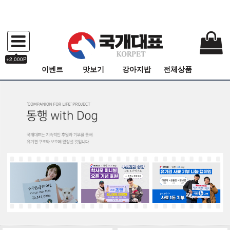
+2,000P
이벤트
맛보기
강아지밥
전체상품