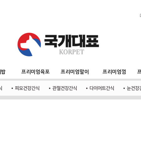
지밥
프리미엄육포
프리미엄말이
프리미엄껌