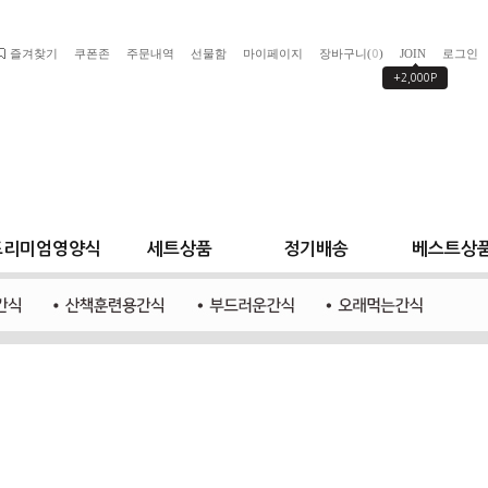
즐겨찾기
쿠폰존
주문내역
선물함
마이페이지
장바구니(
)
JOIN
로그인
0
+2,000P
프리미엄영양식
세트상품
정기배송
베스트상