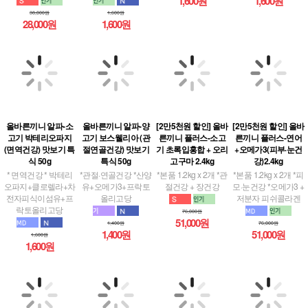
1,600원
1,600원
38,000원
1,600원
28,000원
1,600원
올바른끼니 알파-소
올바른끼니 알파-양
[2만5천원 할인] 올바
[2만5천원 할인] 올바
고기 박테리오파지
고기 보스웰리아 (관
른끼니 플러스-소고
른끼니 플러스-연어
(면역건강) 맛보기 특
절연골건강) 맛보기
기 초록입홍합 + 오리
+오메가3(피부·눈건
식 50g
특식 50g
고구마 2.4kg
강)2.4kg
* 면역건강 * 박테리
*관절·연골건강 *산양
*본품 1.2kg x 2개 *관
*본품 1.2kg x 2개 *피
오파지+클로렐라+차
유+오메가3+프락토
절건강 + 장건강
모·눈건강 *오메가3 +
전자피식이섬유+프
올리고당
저분자 피쉬콜라겐
락토올리고당
76,000원
51,000원
1,400원
76,000원
1,400원
51,000원
1,600원
1,600원