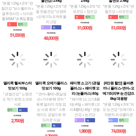
골건강) 2.4kg
2.4kg
칠면조 2.4kg
*본품 1.2kg x 2개 *관
*본품 1.2kg x 2개 *관
*본품 1.2kg x 2개 *피
*본품 1.2kg x 2개 *관
절건강 *보스웰리아 +
절·연골건강 *산양유
모건강 + 장건강
절건강 + 피모건강
글루코사민 + 식이유
+오메가3+프락토올
황 MSM *초록입홍합
리고당
76,000원
76,000원
51,000원
51,000원
76,000원
72,000원
51,000원
48,000원
델리쿡 헬씨부스터
델리쿡 오메가플러스
패미펫 소고기 (관절
[4만원 할인] 올바른
맛보기 100g
맛보기 100g
플러스) + 패미펫 오
끼니 플러스-연어+오
리 (눈플러스) 80g
메가3(피부·눈건강)3.
* 관절건강 * 노령견
* 연어+황태+흰살생
6kg 대용량
도 먹기 편한 소프트
선+가수분해 연어 *
* 패미펫 (소고기&황
사료
육류 알러지 걱정 없
태) 40g + 패미펫 (오
*본품 1.2kg x 3개 *피
는 사료 토퍼 * 스튜
리&황태) 40g * 관절
모·눈건강 *오메가3 +
메이드 공법으로 부
건강 + 눈건강
저분자 피쉬콜라겐
2,700원
드러운 식감
2,700원
1,980원
114,000원
1,980원
74,000원
2,700원
2,700원