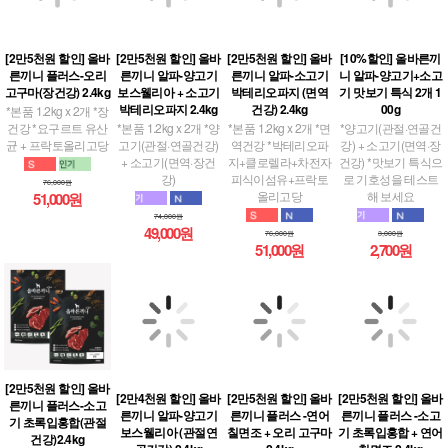
[2만5천원 할인] 올바
[2만5천원 할인] 올바
[2만5천원 할인] 올바
[10%할인] 올바른끼
른끼니 플러스-오리
른끼니 알파-양고기
른끼니 알파-소고기
니 알파-양고기+소고
고구마(장건강) 2.4kg
보스웰리아 + 소고기
박테리오파지 (면역
기 맛보기 특식 2개 1
*본품 1.2kg x 2개 *장
박테리오파지 2.4kg
건강) 2.4kg
00g
건강 *요구르트 유산
*본품 1.2kg x 2개 *양
*본품 1.2kg x 2개 *면
*양고기(관절·연골건
균 + 프락토올리고당
고기(관절·연골건강)
역건강 *박테리오파
강) + 소고기(면역·장
+ 소고기(면역·장건
지+클로렐라+차전자
건강) *맛보기 특식으
76,000원
강)
피식이섬유+프락토
로 기호성을 테스트
51,000원
올리고당
해 보세요
74,000원
49,000원
76,000원
3,000원
51,000원
2,700원
[2만5천원 할인] 올바
[2만4천원 할인] 올바
[2만5천원 할인] 올바
[2만5천원 할인] 올바
른끼니 플러스-소고
른끼니 알파-양고기
른끼니 플러스 -연어
른끼니 플러스 -소고
기 초록입홍합(관절
보스웰리아 (관절연
칠면조 + 오리 고구마
기 초록입홍합 + 연어
건강)2.4kg