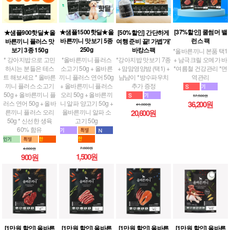
★샘플1500핫딜★올
[37%할인] 쿨썸머 밸
[50%할인] 간단하게
★샘플900핫딜★올
바른끼니 맛보기 5종
런스 팩
여행 준비 끝! 가볍'개'
바른끼니 플러스 맛
250g
바캉스팩
보기 3종 150g
*올바른끼니 본품 택1
*올바른끼니 플러스
+ 남극크릴 오메가 바
*강아지밥 맛보기 7종
* 강아지밥으로 고민
소고기 50g + 올바른
*여름철 건강관리 *면
+ 맘맘영양밤 (택1) +
하시는 분들은 테스
끼니 플러스 연어 50g
역관리
냠냠이 *방수파우치
트 해보세요 * 올바른
+ 올바른끼니 플러스
추가 증정
끼니 플러스 소고기
오리 50g + 올바른끼
50g + 올바른끼니 플
57,500원
니 알파 양고기 50g +
러스 연어 50g + 올바
36,200원
41,300원
올바른끼니 알파 소
른끼니 플러스 오리
20,600원
고기 50g
50g * 신선한 생육
60% 함유
7,800원
4,800원
1,500원
900원
[1만원 할인] 올바른
[1만원 할인] 올바른
[1만원 할인] 올바른
[1만원 할인] 올바른