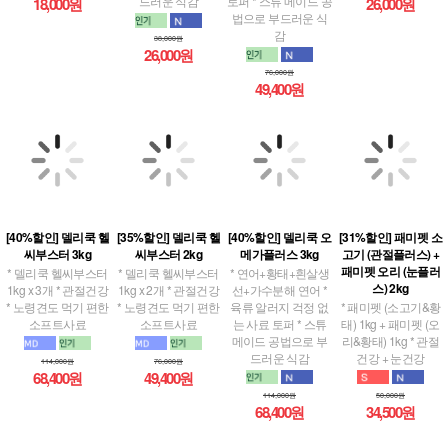
드러운 식감
토퍼 * 스튜 메이드 공
18,000원
26,000원
법으로 부드러운 식
감
38,000원
26,000원
76,000원
49,400원
[40%할인] 델리쿡 헬
[35%할인] 델리쿡 헬
[40%할인] 델리쿡 오
[31%할인] 패미펫 소
씨부스터 3kg
씨부스터 2kg
메가플러스 3kg
고기 (관절플러스) +
패미펫 오리 (눈플러
* 델리쿡 헬씨부스터
* 델리쿡 헬씨부스터
* 연어+황태+흰살생
스) 2kg
1kg x 3개 * 관절건강
1kg x 2개 * 관절건강
선+가수분해 연어 *
* 노령견도 먹기 편한
* 노령견도 먹기 편한
육류 알러지 걱정 없
* 패미펫 (소고기&황
소프트사료
소프트사료
는 사료 토퍼 * 스튜
태) 1kg + 패미펫 (오
메이드 공법으로 부
리&황태) 1kg * 관절
드러운 식감
건강 + 눈건강
114,000원
76,000원
68,400원
49,400원
114,000원
50,000원
68,400원
34,500원