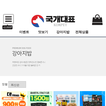
+2,000P
이벤트
맛보기
강아지밥
전체상품
정렬