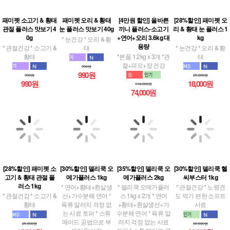
패미펫 소고기 & 황태
패미펫 오리 & 황태
[4만원 할인] 올바른
[28%할인] 패미펫 오
관절 플러스 맛보기 4
눈 플러스 맛보기 40g
끼니 플러스-소고기
리 & 황태 눈 플러스 1
0g
+연어+오리 3.6kg 대
kg
* 눈건강 * 오리 & 황
용량
* 관절건강 * 소고기 &
태
* 눈건강 * 오리 & 황
황태
*본품 1.2kg x 3개 *관
태
절+피모+장 건강
990원
990원
990원
25,000원
990원
18,000원
114,000원
74,000원
[28%할인] 패미펫 소
[30%할인] 델리쿡 오
[35%할인] 델리쿡 오
[30%할인] 델리쿡 헬
고기 & 황태 관절 플
메가플러스 1kg
메가플러스 2kg
씨부스터 1kg
러스 1kg
* 연어+황태+흰살생
* 델리쿡 오메가플러
* 관절건강 * 노령견
* 관절건강 * 소고기 &
선+가수분해 연어 *
스 1kg x 2개 * 연어
도 먹기 편한 소프트
황태
육류 알러지 걱정 없
+황태+흰살생선+가
사료
는 사료 토퍼 * 스튜
수분해 연어 * 육류 알
메이드 공법으로 부
러지 걱정 없는 사료
25,000원
38,000원