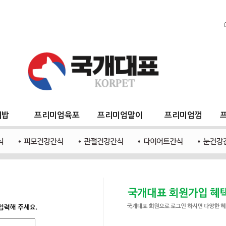
지밥
프리미엄육포
프리미엄말이
프리미엄껌