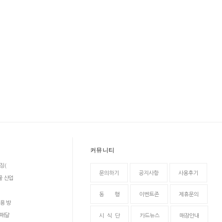
커뮤니티
징(
문의하기
공지사항
사용후기
물 산업
동 행
이벤트존
제휴문의
용 방
 매달
시 식 단
카드뉴스
매장안내