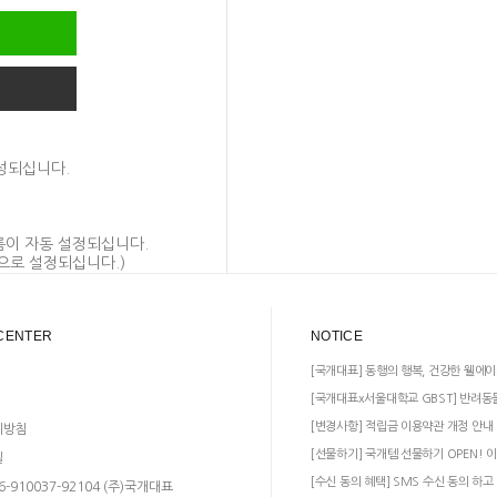
생성되십니다.
름이 자동 설정되십니다.
로 설정되십니다.)
CENTER
NOTICE
[국개대표] 동행의 행복, 건강한 웰에이
[국개대표x서울대학교 GBST] 반려동
[변경사항] 적립금 이용약관 개정 안내
리방침
[선물하기] 국개템 선물하기 OPEN! 이
일
[수신 동의 혜택] SMS 수신 동의 하고
-910037-92104 (주)국개대표