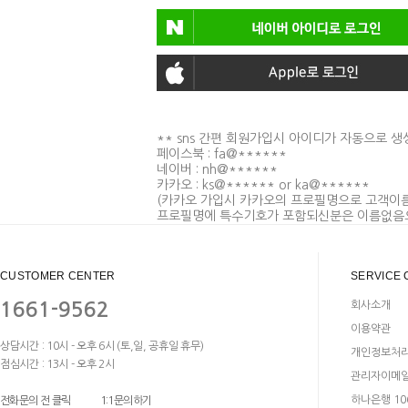
** sns 간편 회원가입시 아이디가 자동으로 
페이스북 : fa@******
네이버 : nh@******
카카오 : ks@****** or ka@******
(카카오 가입시 카카오의 프로필명으로 고객이
프로필명에 특수기호가 포함되신분은 이름없음으
CUSTOMER CENTER
SERVICE 
1661-9562
회사소개
이용약관
상담시간 : 10시 - 오후 6시 (토,일, 공휴일 휴무)
개인정보처
점심시간 : 13시 - 오후 2시
관리자이메
하나은행 106
전화문의 전 클릭
1:1문의하기