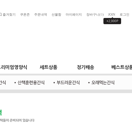
즐겨찾기
쿠폰존
주문내역
선물함
마이페이지
장바구니(
)
JOIN
로그인
0
+2,000P
프리미엄영양식
세트상품
정기배송
베스트상