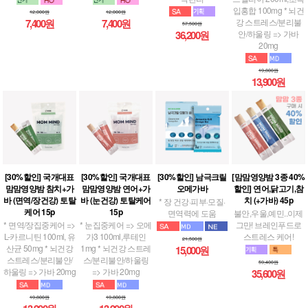
입홍합 100mg * 뇌건
12,000원
12,000원
강 스트레스/분리불
7,400원
7,400원
57,500원
안/하울링 => 가바
36,200원
20mg
19,800원
13,900원
[30%할인] 국개대표
[30%할인] 국개대표
[30%할인] 남극크릴
[맘맘영양밤 3종 40%
맘맘영양밤 참치+가
맘맘영양밤 연어+가
오메가바
할인] 연어,닭고기,참
바 (면역/장건강) 토탈
바 (눈건강) 토탈케어
치 (+가바) 45p
* 장 건강·피부·모질·
케어 15p
15p
면역력에 도움
불안,우울,예민..이제
* 면역/장집중케어 =>
* 눈집중케어 => 오메
그만! 브레인푸드로
L-카르니틴 100ml, 유
가3 100ml,루테인
스트레스 케어!
21,500원
산균 50mg * 뇌건강
1mg * 뇌건강 스트레
15,000원
스트레스/분리불안/
스/분리불안/하울링
59,400원
하울링 => 가바 20mg
=> 가바 20mg
35,600원
19,800원
19,800원