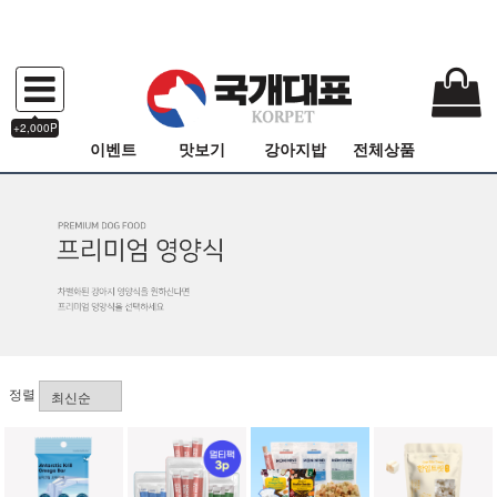
+2,000P
이벤트
맛보기
강아지밥
전체상품
정렬