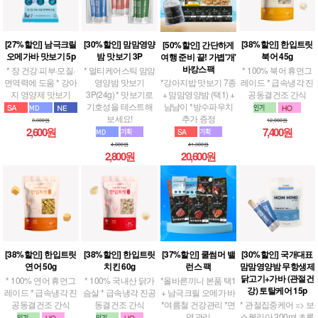
[27%할인] 남극크릴
[30%할인] 맘맘영양
[38%할인] 한입트릿
[50%할인] 간단하게
오메가바 맛보기 5p
밤 맛보기 3P
북어 45g
여행 준비 끝! 가볍'개'
바캉스팩
* 장 건강·피부·모질·
* 멀티케어스틱 맘맘
* 100% 북어 휴먼그
면역력에 도움 * 강아
영양밤 맛보기
레이드 * 급속냉각 진
*강아지밥 맛보기 7종
지 영양제 맛보기
3P(24g) * 맛보기로
공동결건조 간식
+ 맘맘영양밤 (택1) +
기호성을 테스트해
냠냠이 *방수파우치
보세요!
추가 증정
3,600원
12,000원
2,600원
7,400원
4,000원
41,300원
2,800원
20,600원
[38%할인] 한입트릿
[38%할인] 한입트릿
[37%할인] 쿨썸머 밸
[30%할인] 국개대표
연어 50g
치킨 60g
런스 팩
맘맘영양밤 무항생제
닭고기+가바 (관절건
* 100% 연어 휴먼그
* 100% 국내산 닭가
*올바른끼니 본품 택1
강) 토탈케어 15p
레이드 * 급속냉각 진
슴살 * 급속냉각 진공
+ 남극크릴 오메가 바
공동결건조 간식
동결건조 간식
*여름철 건강관리 *면
* 관절집중케어 => 보
역관리
스웰리아 200ml,초록