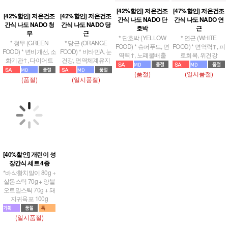
[42%할인] 저온건조
[42%할인] 저온건조
[47%할인] 저온건조
[42%할인] 저온건조
간식 나도 NADO 당
간식 나도 NADO 단
간식 나도 NADO 연
간식 나도 NADO 청
근
호박
근
무
* 당근 (ORANGE
* 단호박 (YELLOW
* 연근 (WHITE
* 청무 (GREEN
FOOD) * 비타민A, 눈
FOOD) * 슈퍼푸드, 면
FOOD) * 면역력↑, 피
FOOD) * 변비개선, 소
건강, 면역체계유지
역력↑, 노폐물배출
로회복, 위건강
화기관↑, 다이어트
(일시품절)
(품절)
(일시품절)
(품절)
[40%할인] 개린이 성
장간식 세트 4종
*바삭황치말이 80g +
살몬스틱 70g + 양블
오트밀스틱 70g + 돼
지귀육포 100g
(일시품절)