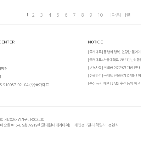
1
2
3
4
5
6
7
8
9
10
[다음]
[끝]
CENTER
NOTICE
[국개대표] 동행의 행복, 건강한 웰에이
[국개대표x서울대학교 GBST] 반려동
[변경사항] 적립금 이용약관 개정 안내
리방침
[선물하기] 국개템 선물하기 OPEN! 이
일
[수신 동의 혜택] SMS 수신 동의 하고
-910037-92104 (주)국개대표
 제2026-경기구리-0023호
갈매순환로154, 9층 A919호(갈매현대테라타워)
개인정보관리 책임자 : 정원석