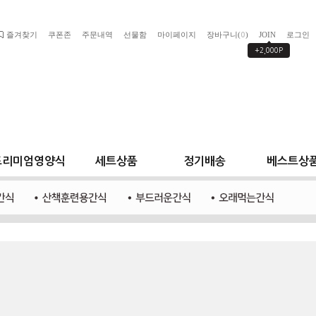
즐겨찾기
쿠폰존
주문내역
선물함
마이페이지
장바구니(
)
JOIN
로그인
0
+2,000P
프리미엄영양식
세트상품
정기배송
베스트상