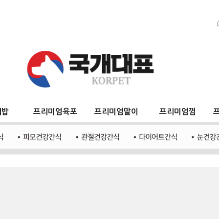
지밥
프리미엄육포
프리미엄말이
프리미엄껌