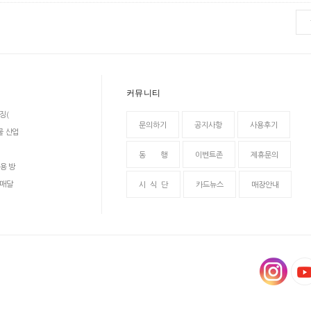
커뮤니티
징(
문의하기
공지사항
사용후기
물 산업
동 행
이벤트존
제휴문의
용 방
 매달
시 식 단
카드뉴스
매장안내