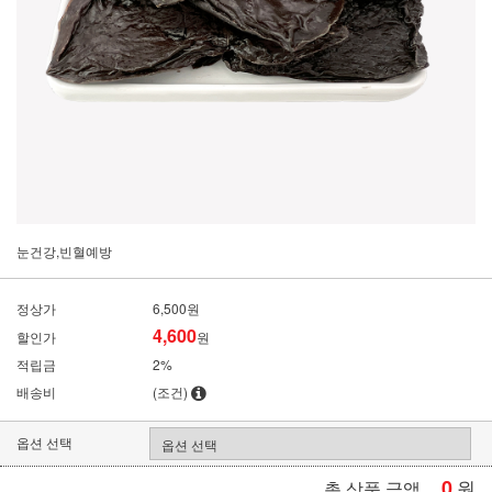
눈건강,빈혈예방
정상가
6,500원
4,600
할인가
원
적립금
2%
배송비
(조건)
옵션 선택
0
원
총 상품 금액