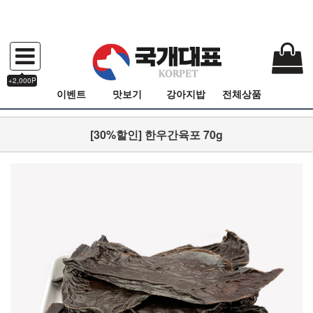
+2,000P
이벤트
맛보기
강아지밥
전체상품
[30%할인] 한우간육포 70g