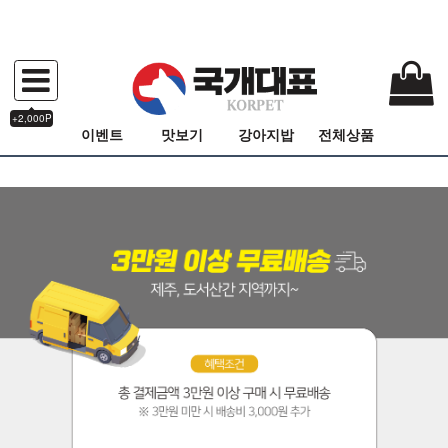
+2,000P
이벤트
맛보기
강아지밥
전체상품