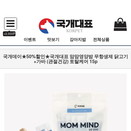
+2,000P
이벤트
맛보기
강아지밥
전체상품
국개데이★50%할인★국개대표 맘맘영양밤 무항생제 닭고기
+가바 (관절건강) 토탈케어 15p