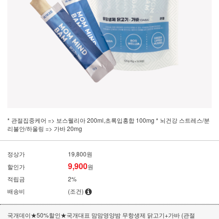
* 관절집중케어 => 보스웰리아 200ml,초록입홍합 100mg * 뇌건강 스트레스/분
리불안/하울링 => 가바 20mg
정상가
19,800원
9,900
할인가
원
적립금
2%
배송비
(조건)
국개데이★50%할인★국개대표 맘맘영양밤 무항생제 닭고기+가바 (관절