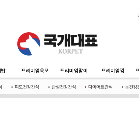
지밥
프리미엄육포
프리미엄말이
프리미엄껌