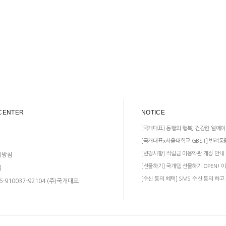
CENTER
NOTICE
[국개대표] 동행의 행복, 건강한 웰에이
[국개대표x서울대학교 GBST] 반려동
[변경사항] 적립금 이용약관 개정 안내
리방침
[선물하기] 국개템 선물하기 OPEN! 이
일
[수신 동의 혜택] SMS 수신 동의 하고
-910037-92104 (주)국개대표