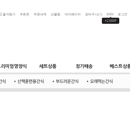
즐겨찾기
쿠폰존
주문내역
선물함
마이페이지
장바구니(
)
JOIN
로그인
0
+2,000P
프리미엄영양식
세트상품
정기배송
베스트상