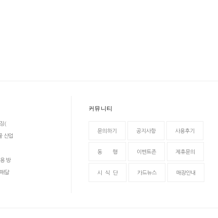
커뮤니티
징(
문의하기
공지사항
사용후기
물 산업
동 행
이벤트존
제휴문의
용 방
 매달
시 식 단
카드뉴스
매장안내