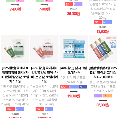
입홍합 100mg * 뇌건
12,000원
12,000원
강 스트레스/분리불
7,400원
7,400원
57,500원
안/하울링 => 가바
36,200원
20mg
19,800원
13,900원
[30%할인] 국개대표
[30%할인] 국개대표
[30%할인] 남극크릴
[맘맘영양밤 3종 40%
맘맘영양밤 참치+가
맘맘영양밤 연어+가
오메가바
할인] 연어,닭고기,참
바 (면역/장건강) 토탈
바 (눈건강) 토탈케어
치 (+가바) 45p
* 장 건강·피부·모질·
케어 15p
15p
면역력에 도움
불안,우울,예민..이제
* 면역/장집중케어 =>
* 눈집중케어 => 오메
그만! 브레인푸드로
L-카르니틴 100ml, 유
가3 100ml,루테인
스트레스 케어!
21,500원
산균 50mg * 뇌건강
1mg * 뇌건강 스트레
15,000원
스트레스/분리불안/
스/분리불안/하울링
59,400원
하울링 => 가바 20mg
=> 가바 20mg
35,600원
19,800원
19,800원