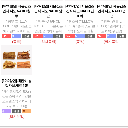
[42%할인] 저온건조
[42%할인] 저온건조
[42%할인] 저온건조
[47%할인] 저온건조
간식 나도 NADO 청
간식 나도 NADO 당
간식 나도 NADO 단
간식 나도 NADO 연
무
근
호박
근
* 청무 (GREEN
* 당근 (ORANGE
* 단호박 (YELLOW
* 연근 (WHITE
FOOD) * 변비개선, 소
FOOD) * 비타민A, 눈
FOOD) * 슈퍼푸드, 면
FOOD) * 면역력↑, 피
화기관↑, 다이어트
건강, 면역체계유지
역력↑, 노폐물배출
로회복, 위건강
(품절)
(일시품절)
(품절)
(일시품절)
[40%할인] 개린이 성
장간식 세트 4종
*바삭황치말이 80g +
살몬스틱 70g + 양블
오트밀스틱 70g + 돼
지귀육포 100g
(일시품절)