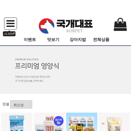
+2,000P
이벤트
맛보기
강아지밥
전체상품
정렬