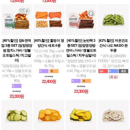
13,900원
13,900원
[40%할인] 장&면역
[40%할인] 할멍이 영
[40%할인] 눈반짝 3
[42%할인] 저온건조
업 3종 SET (맘맘영양
양간식 세트 4종
종 SET (맘맘영양밤
간식 나도 NADO 완
밤 참치+가바 / 양블
연어+가바 / 캥블오트
두콩
*치고스틱 70g + 새북
오트밀스틱 / 치고말
밀스틱 / 치우심말이)
스틱 70g + 킁킁이
* 완두콩 (GREEN
이)
100g + 소블오트밀스
*맘맘영양밤 연어+가
FOOD) * 장건강, 뼈건
*맘맘영양밤 참치+가
틱 70g
바 15p + 캥블오트밀
강, 간기능완화
바 15p + 양블오트밀
스틱 70g + 치우심말
스틱 70g + 치고말이
이 80g
(품절)
37,300원
90g
22,400원
38,900원
23,300원
38,900원
23,300원