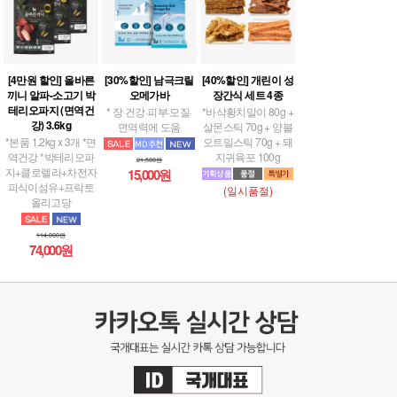
[4만원 할인] 올바른
[30%할인] 남극크릴
[40%할인] 개린이 성
끼니 알파-소고기 박
오메가바
장간식 세트 4종
테리오파지 (면역건
* 장 건강·피부·모질·
*바삭황치말이 80g +
강) 3.6kg
면역력에 도움
살몬스틱 70g + 양블
*본품 1.2kg x 3개 *면
오트밀스틱 70g + 돼
역건강 *박테리오파
지귀육포 100g
21,500원
지+클로렐라+차전자
15,000원
피식이섬유+프락토
(일시품절)
올리고당
114,000원
74,000원