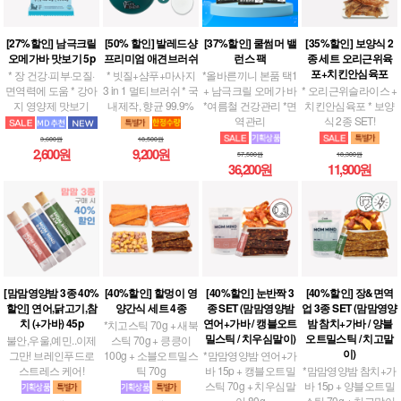
[27%할인] 남극크릴
[50% 할인] 발레드샹
[37%할인] 쿨썸머 밸
[35%할인] 보양식 2
오메가바 맛보기 5p
프리미엄 애견브러쉬
런스 팩
종 세트 오리근위육
포+치킨안심육포
* 장 건강·피부·모질·
* 빗질+샴푸+마사지
*올바른끼니 본품 택1
면역력에 도움 * 강아
3 in 1 멀티브러쉬 * 국
+ 남극크릴 오메가 바
* 오리근위슬라이스 +
지 영양제 맛보기
내제작, 향균 99.9%
*여름철 건강관리 *면
치킨안심육포 * 보양
역관리
식 2종 SET!
3,600원
18,500원
2,600원
9,200원
57,500원
18,300원
36,200원
11,900원
[맘맘영양밤 3종 40%
[40%할인] 할멍이 영
[40%할인] 눈반짝 3
[40%할인] 장&면역
할인] 연어,닭고기,참
양간식 세트 4종
종 SET (맘맘영양밤
업 3종 SET (맘맘영양
치 (+가바) 45p
연어+가바 / 캥블오트
밤 참치+가바 / 양블
*치고스틱 70g + 새북
밀스틱 / 치우심말이)
오트밀스틱 / 치고말
불안,우울,예민..이제
스틱 70g + 킁킁이
이)
그만! 브레인푸드로
100g + 소블오트밀스
*맘맘영양밤 연어+가
스트레스 케어!
틱 70g
바 15p + 캥블오트밀
*맘맘영양밤 참치+가
스틱 70g + 치우심말
바 15p + 양블오트밀
이 80g
스틱 70g + 치고말이