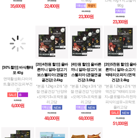
59,400원
37,300원
90g
35,600원
22,400원
38,900원
23,300원
38,900원
23,300원
[30%할인] 바삭황태
[2만4천원 할인] 올바
[4만원 할인] 올바른
[2만5천원 할인] 올바
포 40g
른끼니 알파-양고기
끼니 알파-양고기 보
른끼니 알파-소고기
보스웰리아 (관절연
스웰리아 (관절연골
박테리오파지 (면역
면역활성화,다이어
골건강) 2.4kg
건강) 3.6kg
건강) 2.4kg
트,혈관건강,피부건
강
*본품 1.2kg x 2개 *관
*본품 1.2kg x 3개 *관
*본품 1.2kg x 2개 *면
절·연골건강 *산양유
절·연골건강 *산양유
역건강 *박테리오파
+오메가3+프락토올
+오메가3+프락토올
지+클로렐라+차전자
8,500원
리고당
리고당
피식이섬유+프락토
6,000원
올리고당
72,000원
108,000원
48,000원
68,000원
76,000원
51,000원