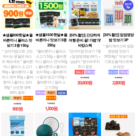
★샘플1500핫딜★올
[30%할인] 맘맘영양
[50%할인] 간단하게
★샘플900핫딜★올
바른끼니 맛보기 5종
밤 맛보기 3P
여행 준비 끝! 가볍'개'
바른끼니 플러스 맛
250g
바캉스팩
보기 3종 150g
* 멀티케어스틱 맘맘
*올바른끼니 플러스
영양밤 맛보기
*강아지밥 맛보기 7종
* 강아지밥으로 고민
소고기 50g + 올바른
3P(24g) * 맛보기로
+ 맘맘영양밤 (택1) +
하시는 분들은 테스
끼니 플러스 연어 50g
기호성을 테스트해
냠냠이 *방수파우치
트 해보세요 * 올바른
+ 올바른끼니 플러스
보세요!
추가 증정
끼니 플러스 소고기
오리 50g + 올바른끼
50g + 올바른끼니 플
니 알파 양고기 50g +
러스 연어 50g + 올바
4,000원
41,300원
올바른끼니 알파 소
른끼니 플러스 오리
2,800원
20,600원
고기 50g
50g * 신선한 생육
60% 함유
7,800원
4,800원
1,500원
900원