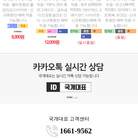
적용 - 콜라겐함유,혈
적용 - 100% 연어 휴
적용 - 청무 (GREEN
적용 - 연근 (WHITE
관건강,다이어트 - 신
먼그레이드 - 급속냉
FOOD) / 변비개선, 소
FOOD) / 면역력↑, 피
규회원만 혜택 적용
각 진공동결건조 간
화기관↑, 다이어트 -
로회복, 위건강 - 신규
가능합니다
식 - 신규회원만 혜택
신규회원만 혜택 적
회원만 혜택 적용 가
적용 가능합니다
용 가능합니다
능합니다
9,300원
9,300원
(품절)
12,000원
12,000원
(일시품절)
국개대표 고객센터
1661-9562