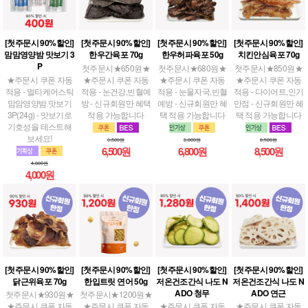
[첫주문시 90%할인]
[첫주문시 90%할인]
[첫주문시 90%할인]
[첫주문시 90%할인]
맘맘영양밤 맛보기 3
한우간육포 70g
한우허파육포 50g
치킨안심육포 70g
P
첫주문시★650원★
첫주문시★680원★
첫주문시★850원★
★주문시 쿠폰 자동
★주문시 쿠폰 자동
★주문시 쿠폰 자동
★주문시 쿠폰 자동
적용 - 멀티케어스틱
적용 - 눈건강,빈혈예
적용 - 눈물자국,빈혈
적용 - 다이어트,인기
맘맘영양밤 맛보기
방 - 신규회원만 혜택
예방 - 신규회원만 혜
만점 - 신규회원만 혜
3P(24g) - 맛보기로
적용 가능합니다
택 적용 가능합니다
택 적용 가능합니다
기호성을 테스트해
보세요!
6,500원
6,800원
8,500원
6,500원
6,800원
8,500원
4,000원
4,000원
[첫주문시 90%할인]
[첫주문시 90%할인]
[첫주문시 90%할인]
[첫주문시 90%할인]
닭근위육포 70g
한입트릿 연어 50g
저온건조간식 나도 N
저온건조간식 나도 N
ADO 청무
ADO 연근
첫주문시★930원★
첫주문시★1200원★
★주문시 쿠폰 자동
★주문시 쿠폰 자동
★주문시 쿠폰 자동
★주문시 쿠폰 자동