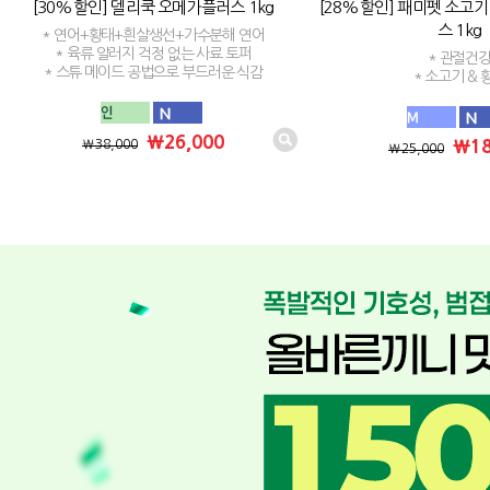
[30%할인] 델리쿡 오메가플러스 1kg
[28%할인] 패미펫 소고기
스 1kg
* 연어+황태+흰살생선+가수분해 연어
* 육류 알러지 걱정 없는 사료 토퍼
* 관절건
* 스튜 메이드 공법으로 부드러운 식감
* 소고기 & 
₩26,000
₩18
₩38,000
₩25,000