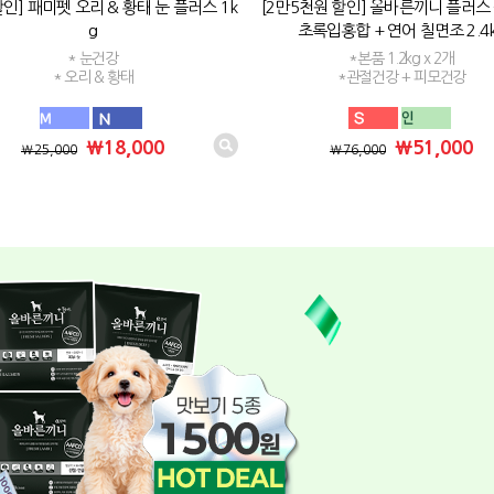
인] 패미펫 오리 & 황태 눈 플러스 1k
[2만5천원 할인] 올바른끼니 플러스
g
초록입홍합 + 연어 칠면조 2.4
* 눈건강
*본품 1.2kg x 2개
* 오리 & 황태
*관절건강 + 피모건강
₩18,000
₩51,000
₩25,000
₩76,000