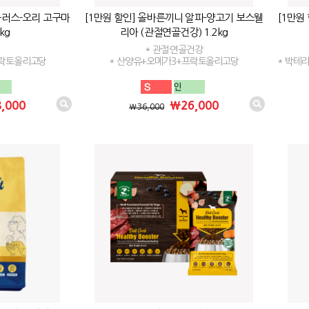
플러스-오리 고구마
[1만원 할인] 올바른끼니 알파-양고기 보스웰
[1만원
kg
리아 (관절연골건강) 1.2kg
* 관절·연골건강
프락토올리고당
* 산양유+오메가3+프락토올리고당
* 박테
,000
₩26,000
₩36,000