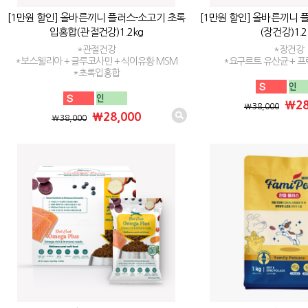
[1만원 할인] 올바른끼니 플러스-소고기 초록
[1만원 할인] 올바른끼니 
입홍합(관절건강)1.2kg
(장건강)1.2
*관절건강
*장건강
*보스웰리아 + 글루코사민 + 식이유황 MSM
*요구르트 유산균 + 
*초록입홍합
₩28
₩38,000
₩28,000
₩38,000