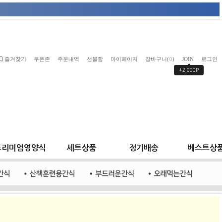
즐겨찾기
쿠폰존
주문내역
선물함
마이페이지
장바구니(
)
JOIN
로그인
0
+2,000P
프리미엄영양식
세트상품
정기배송
베스트상