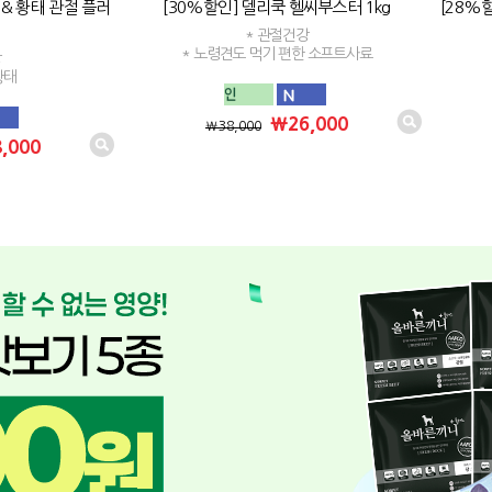
 & 황태 관절 플러
[30%할인] 델리쿡 헬씨부스터 1kg
[28%할
* 관절건강
* 노령견도 먹기 편한 소프트사료
강
황태
₩26,000
₩38,000
,000