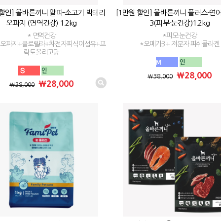
 할인] 올바른끼니 알파-소고기 박테리
[1만원 할인] 올바른끼니 플러스-연
오파지 (면역건강) 1.2kg
3(피부·눈건강)1.2kg
* 면역건강
*피모·눈건강
리오파지+클로렐라+차전자피식이섬유+프
*오메가3 + 저분자 피쉬콜라겐
락토올리고당
₩28,000
₩38,000
₩28,000
₩38,000