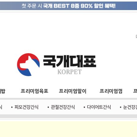
지밥
프리미엄육포
프리미엄말이
프리미엄껌