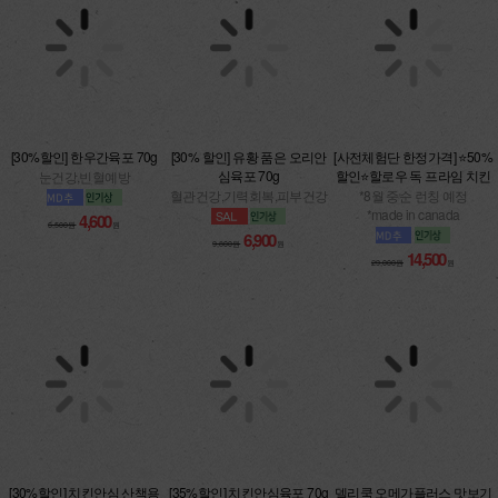
[30%할인] 한우간육포 70g
[30% 할인] 유황 품은 오리안
[사전체험단 한정가격] ⭐50%
심육포 70g
할인⭐할로우 독 프라임 치킨
눈건강,빈혈예방
혈관건강,기력회복,피부건강
*8월 중순 런칭 예정
*made in canada
4,600
6,500원
원
6,900
9,800원
원
14,500
29,000원
원
[30%할인] 치킨안심 산책용
[35%할인] 치킨안심육포 70g
델리쿡 오메가플러스 맛보기
70g
100g
다이어트,인기만점