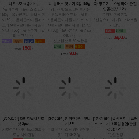
니 맛보기 5종 250g
니 플러스 맛보기 3종 150g
파-양고기 보스웰리아 (관절
연골건강) 1.2kg
*올바른끼니 플러스 소고기
* 강아지밥으로 고민하시는
50g + 올바른끼니 플러스 연
분들은 테스트 해보세요
* 관절·연골건강
어 50g + 올바른끼니 플러스
* 올바른끼니 플러스 소고기
* 산양유+오메가3+프락토올
오리 50g + 올바른끼니 알파
50g + 올바른끼니 플러스 연
리고당
양고기 50g + 올바른끼니 알
어 50g + 올바른끼니 플러스
파 소고기 50g
오리 50g
26,000
36,000원
원
* 신선한 생육 60% 함유
1,500
7,800원
원
900
4,800원
원
[1만원 할인] 올바른끼니 플러
[30%할인] 오리지널치킨도
[30%할인] 맘맘영양밤 맛보
스-소고기 초록입홍합(관절
넛 3pcs
기 3P
건강)1.2kg
기호성↑,다이어트,소화흡수
* 멀티케어스틱 맘맘영양밤
*관절건강
도움,치아건강
맛보기 3P(24g)
*보스웰리아 + 글루코사민 +