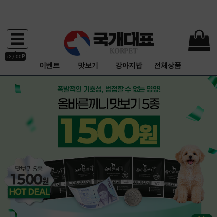
+2,000P
이벤트
맛보기
강아지밥
전체상품