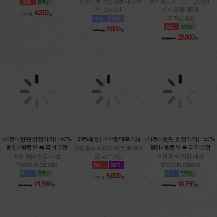
* 맛보기로 기호성을 테스트
식이유황 MSM
해 보세요!
*초록입홍합
4,300
6,200원
원
2,800
28,000
4,000원
원
38,000원
원
[사전체험단 한정가격] ⭐50%
[30%할인] 바삭황태포 40g
[사전체험단 한정가격] ⭐50%
할인⭐할로우 독 피쉬퓨전
할인⭐할로우 독 터키퓨전
면역활성화,다이어트,혈관건
*8월 중순 런칭 예정
강,피부건강
*8월 중순 런칭 예정
*made in canada
*made in canada
6,000
8,500원
원
21,500
18,750
43,000원
원
37,500원
원