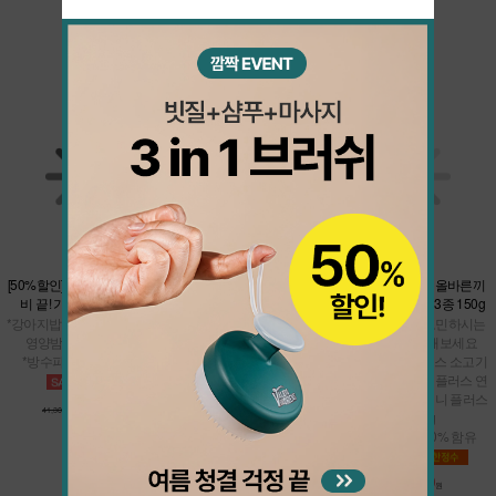
댕댕이들을 위한 매달 새로운 이벤트
더보기
[50%할인] 간단하게 여행 준
[37%할인] 쿨썸머 밸런스 팩
★샘플900핫딜★올바른끼
비 끝! 가볍'개' 바캉스팩
니 플러스 맛보기 3종 150g
*올바른끼니 본품 택1 + 남극
*강아지밥 맛보기 7종 + 맘맘
크릴 오메가 바
* 강아지밥으로 고민하시는
영양밤 (택1) + 냠냠이
*여름철 건강관리
분들은 테스트 해보세요
*방수파우치 추가 증정
*면역관리
* 올바른끼니 플러스 소고기
50g + 올바른끼니 플러스 연
어 50g + 올바른끼니 플러스
20,600
36,200
41,300원
원
57,500원
원
오리 50g
* 신선한 생육 60% 함유
900
4,800원
원