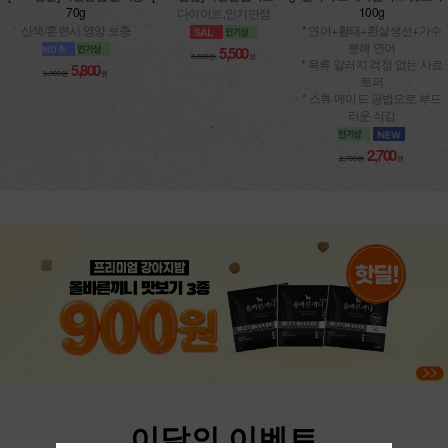
산책/훈련시 영양 보충
* 연어+황태+흰살생선+가수
분해 연어
5,500
8,500원
원
* 육류 알러지 걱정 없는 사료
5,800
8,300원
원
토퍼
* 스튜 메이드 공법으로 부드
러운 식감
2,700
2,700원
원
이달의 이벤트