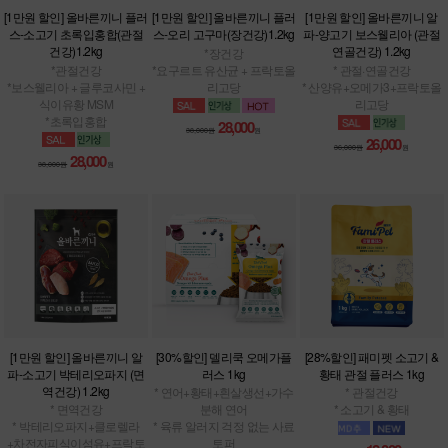
[1만원 할인] 올바른끼니 플러
[1만원 할인] 올바른끼니 플러
[1만원 할인] 올바른끼니 알
스-소고기 초록입홍합(관절
스-오리 고구마(장건강)1.2kg
파-양고기 보스웰리아 (관절
건강)1.2kg
연골건강) 1.2kg
*장건강
*관절건강
*요구르트 유산균 + 프락토올
* 관절·연골건강
*보스웰리아 + 글루코사민 +
리고당
* 산양유+오메가3+프락토올
식이유황 MSM
리고당
*초록입홍합
28,000
38,000원
원
26,000
36,000원
원
28,000
38,000원
원
[1만원 할인] 올바른끼니 알
[30%할인] 델리쿡 오메가플
[28%할인] 패미펫 소고기 &
파-소고기 박테리오파지 (면
러스 1kg
황태 관절 플러스 1kg
역건강) 1.2kg
* 연어+황태+흰살생선+가수
* 관절건강
* 면역건강
분해 연어
* 소고기 & 황태
* 박테리오파지+클로렐라
* 육류 알러지 걱정 없는 사료
+차전자피식이섬유+프락토
토퍼