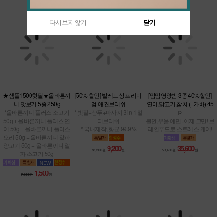
다시 보지 않기
닫기
★샘플1500핫딜★올바른끼
[50% 할인] 발레드샹 프리미
[맘맘영양밤 3종 40%할인]
니 맛보기 5종 250g
엄 애견브러쉬
연어,닭고기,참치 (+가바) 45
p
*올바른끼니 플러스 소고기
* 빗질+샴푸+마사지 3 in 1 멀
50g + 올바른끼니 플러스 연
티브러쉬
불안,우울,예민..이제 그만! 브
어 50g + 올바른끼니 플러스
* 국내제작, 향균 99.9%
레인푸드로 스트레스 케어!
오리 50g + 올바른끼니 알파
양고기 50g + 올바른끼니 알
9,200
35,600
18,500원
원
59,400원
원
파 소고기 50g
1,500
7,800원
원