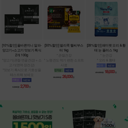
[10%할인] 올바른끼니 알파-
[30%할인] 델리쿡 헬씨부스
[28%할인] 패미펫 오리 & 황
양고기+소고기 맛보기 특식
터 1kg
태 눈 플러스 1kg
2개 100g
* 관절건강
* 눈건강
*양고기(관절·연골건강) + 소
* 노령견도 먹기 편한 소프트
* 오리 & 황태
고기(면역·장건강)
사료
*맛보기 특식으로 기호성을
18,000
25,000원
원
테스트해 보세요
26,000
38,000원
원
2,700
3,000원
원