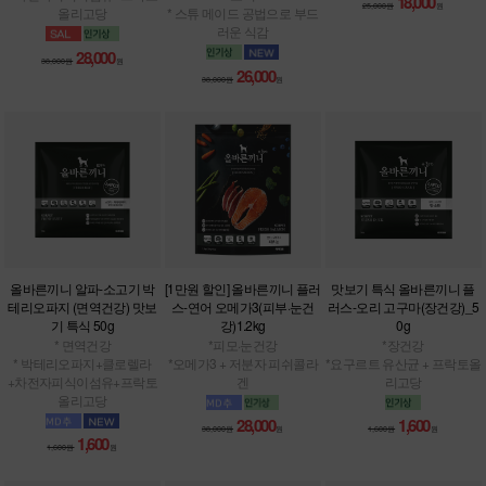
18,000
25,000원
원
올리고당
* 스튜 메이드 공법으로 부드
러운 식감
28,000
38,000원
원
26,000
38,000원
원
올바른끼니 알파-소고기 박
[1만원 할인] 올바른끼니 플러
맛보기 특식 올바른끼니 플
테리오파지 (면역건강) 맛보
스-연어 오메가3(피부·눈건
러스-오리 고구마(장건강)_5
기 특식 50g
강)1.2kg
0g
* 면역건강
*피모·눈건강
*장건강
* 박테리오파지+클로렐라
*오메가3 + 저분자 피쉬콜라
*요구르트 유산균 + 프락토올
+차전자피식이섬유+프락토
겐
리고당
올리고당
28,000
1,600
38,000원
원
1,600원
원
1,600
1,600원
원