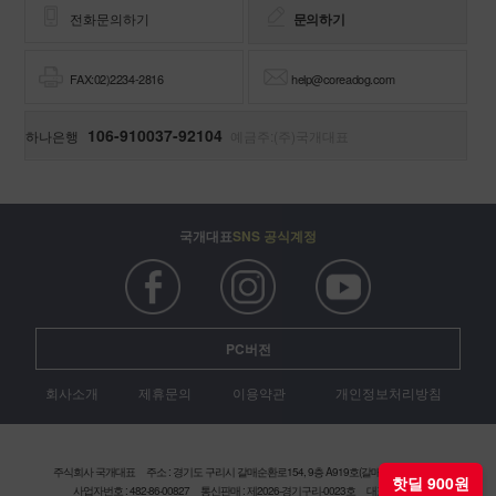
전화문의하기
문의하기
FAX:02)2234-2816
help@coreadog.com
106-910037-92104
하나은행
예금주:(주)국개대표
국개대표
SNS 공식계정
PC버전
회사소개
제휴문의
이용약관
개인정보처리방침
주식회사 국개대표
주소 : 경기도 구리시 갈매순환로154, 9층 A919호(갈매현대테라타워)
사업자번호 : 482-86-00827
통신판매 : 제2026-경기구리-0023호
대표 : 신동화
핫딜 900원
전화 : 1661-9562
팩스 : 02-2234-2816
개인정보보호책임자 : 정원석