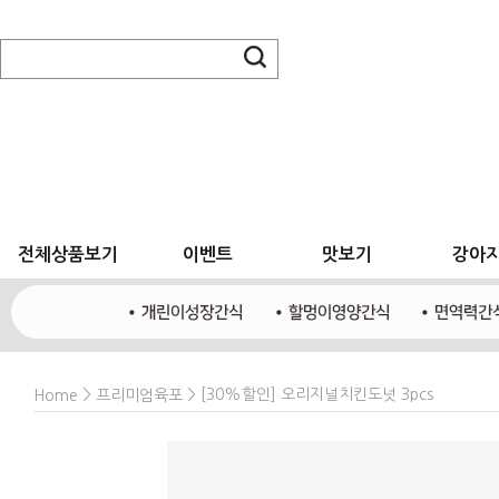
전체상품보기
이벤트
맛보기
강아
>
> [30%할인] 오리지널치킨도넛 3pcs
Home
프리미엄육포