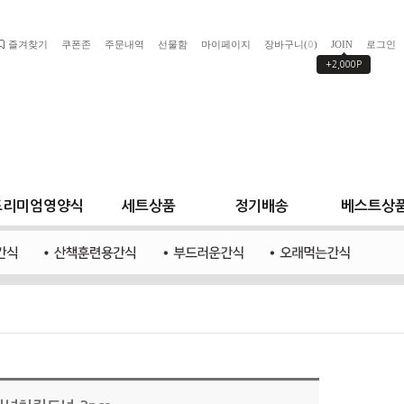
즐겨찾기
쿠폰존
주문내역
선물함
마이페이지
장바구니(
)
JOIN
로그인
0
+2,000P
프리미엄영양식
세트상품
정기배송
베스트상