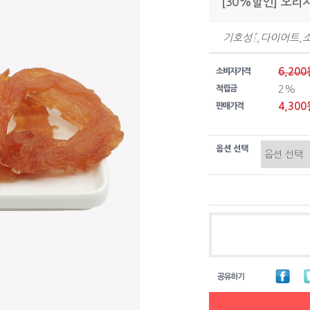
[30%할인] 오리
기호성↑,다이어트,
6,200
소비자가격
2%
적립금
4,300
판매가격
옵션 선택