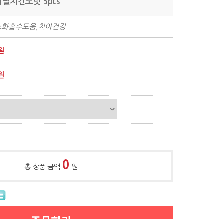
지널치킨도넛 3pcs
소화흡수도움,치아건강
원
원
0
총 상품 금액
원