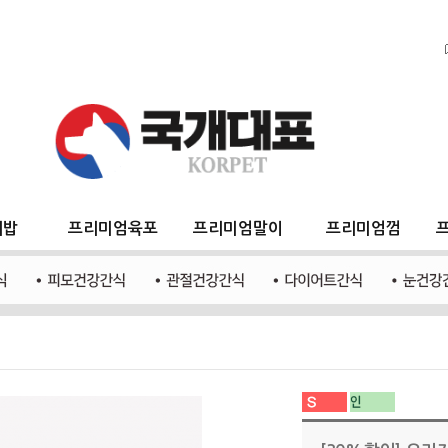
지밥
프리미엄육포
프리미엄말이
프리미엄껌