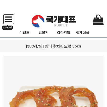
+2,000P
이벤트
맛보기
강아지밥
전체상품
[30%할인] 양배추치킨도넛 3pcs