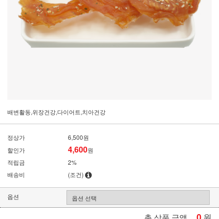
배변활동,위장건강,다이어트,치아건강
정상가
6,500원
4,600
할인가
원
적립금
2%
배송비
(조건)
옵션
0
원
총 상품 금액