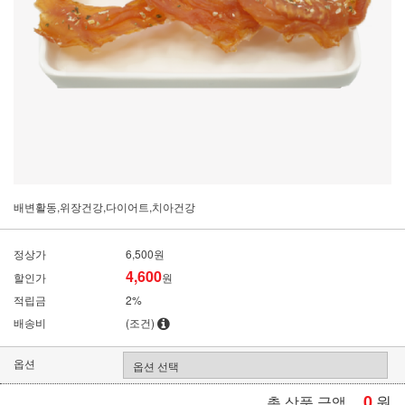
배변활동,위장건강,다이어트,치아건강
정상가
6,500원
4,600
할인가
원
적립금
2%
배송비
(조건)
옵션
0
원
총 상품 금액