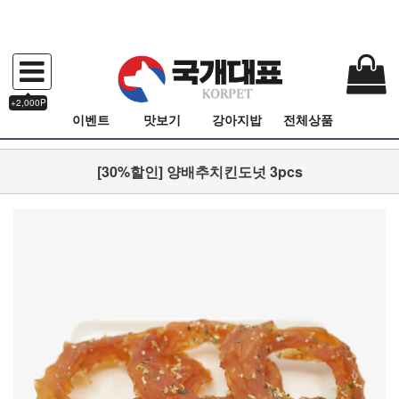
+2,000P
이벤트
맛보기
강아지밥
전체상품
[30%할인] 양배추치킨도넛 3pcs