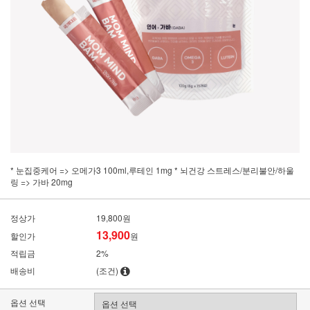
* 눈집중케어 => 오메가3 100ml,루테인 1mg * 뇌건강 스트레스/분리불안/하울
링 => 가바 20mg
정상가
19,800원
13,900
할인가
원
적립금
2%
배송비
(조건)
옵션 선택