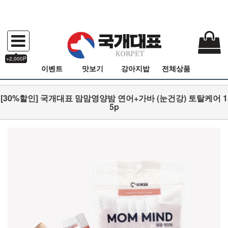
+2,000P
이벤트
맛보기
강아지밥
전체상품
[30%할인] 국개대표 맘맘영양밤 연어+가바 (눈건강) 토탈케어 1
5p