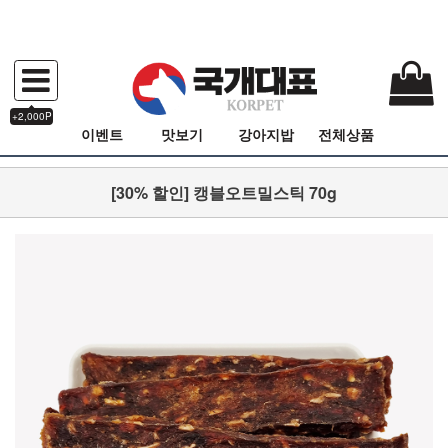
+2,000P
이벤트
맛보기
강아지밥
전체상품
[30% 할인] 캥블오트밀스틱 70g