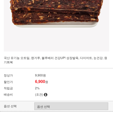
국산 유기농 오트밀, 캥거루, 블루베리 건강UP! 성장발육, 다이어트, 눈건강, 원
기회복
정상가
9,900원
6,900
할인가
원
적립금
2%
배송비
(조건)
옵션 선택