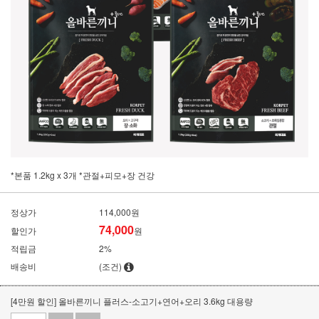
*본품 1.2kg x 3개 *관절+피모+장 건강
정상가
114,000원
74,000
할인가
원
적립금
2%
배송비
(조건)
[4만원 할인] 올바른끼니 플러스-소고기+연어+오리 3.6kg 대용량