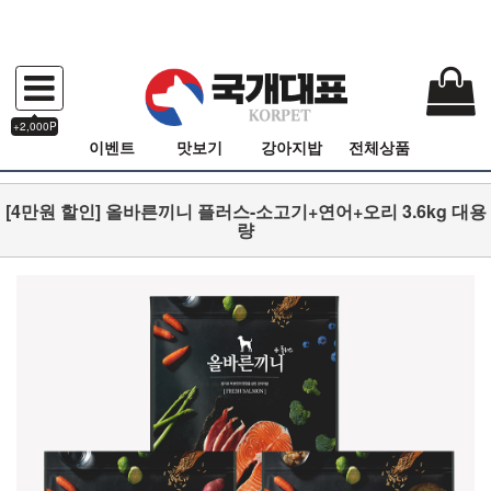
+2,000P
이벤트
맛보기
강아지밥
전체상품
[4만원 할인] 올바른끼니 플러스-소고기+연어+오리 3.6kg 대용
량