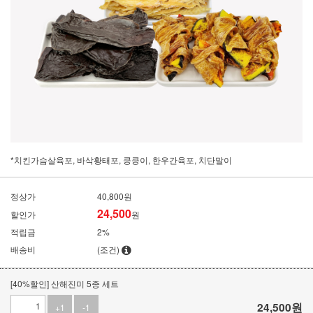
*치킨가슴살육포, 바삭황태포, 킁킁이, 한우간육포, 치단말이
정상가
40,800원
24,500
할인가
원
적립금
2%
배송비
(조건)
[40%할인] 산해진미 5종 세트
24,500
원
+1
-1