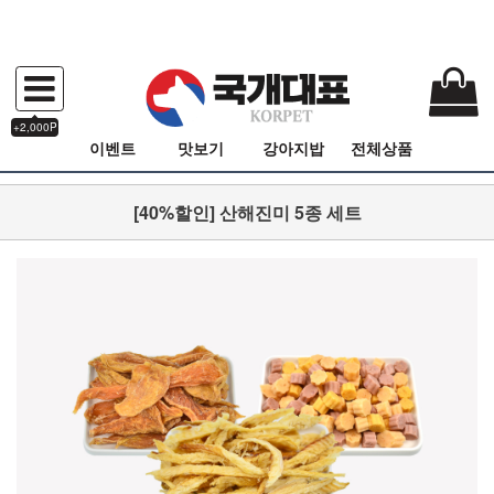
+2,000P
이벤트
맛보기
강아지밥
전체상품
[40%할인] 산해진미 5종 세트