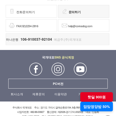
전화문의하기
문의하기
FAX:02)2234-2816
help@coreadog.com
106-910037-92104
하나은행
예금주:(주)국개대표
국개대표
SNS 공식계정
PC버전
회사소개
제휴문의
이용약관
개인정보처리방침
핫딜 900원
맘맘영양밤 50%
주식회사 국개대표
주소 : 경기도 구리시 갈매순환로154, 9층 A919호(갈매현대테라타워)
사업자번호 : 482-86-00827
통신판매 : 제2026-경기구리-0023호
대표 : 신동화