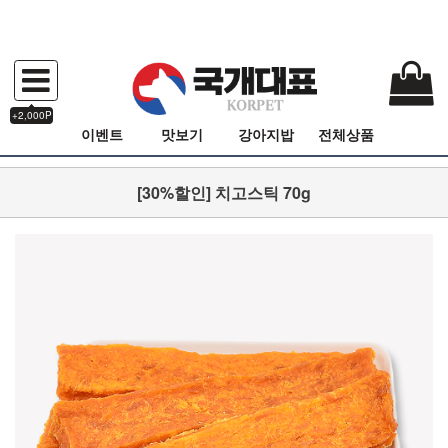
+2,000P
이벤트
맛보기
강아지밥
전체상품
[30%할인] 치고스틱 70g