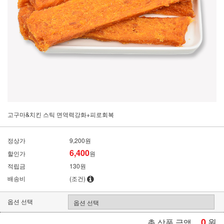
고구마&치킨 스틱 면역력강화+피로회복
정상가
9,200원
6,400
할인가
원
적립금
130원
배송비
(조건)
옵션 선택
0
원
총 상품 금액