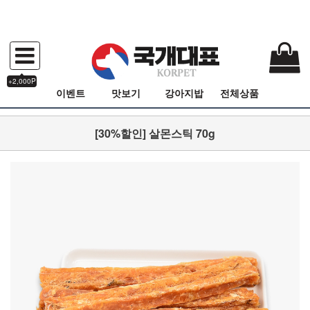
+2,000P
이벤트
맛보기
강아지밥
전체상품
[30%할인] 살몬스틱 70g