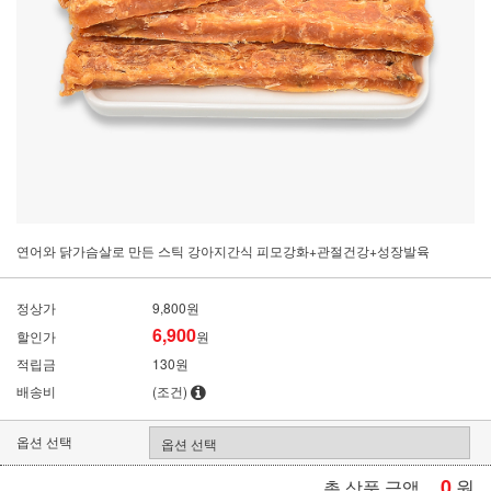
연어와 닭가슴살로 만든 스틱 강아지간식 피모강화+관절건강+성장발육
정상가
9,800원
6,900
할인가
원
적립금
130원
배송비
(조건)
옵션 선택
0
원
총 상품 금액