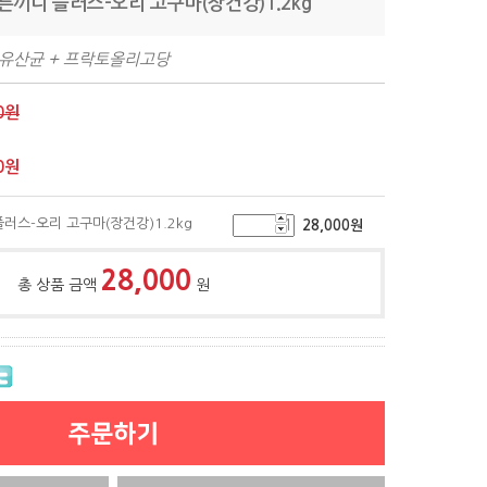
바른끼니 플러스-오리 고구마(장건강)1.2kg
 유산균 + 프락토올리고당
0원
0
원
플러스-오리 고구마(장건강)1.2kg
28,000
원
28,000
총 상품 금액
원