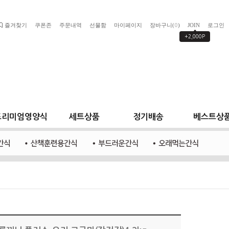
즐겨찾기
쿠폰존
주문내역
선물함
마이페이지
장바구니(
)
JOIN
로그인
0
+2,000P
프리미엄영양식
세트상품
정기배송
베스트상