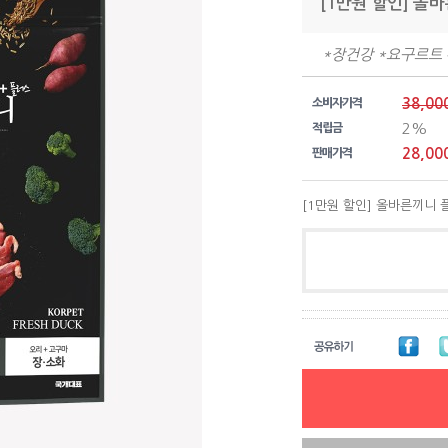
[1만원 할인] 올
*장건강 *요구르트
38,00
소비자가격
2%
적립금
28,00
판매가격
[1만원 할인] 올바른끼니 