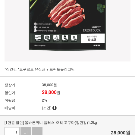
*장건강 *요구르트 유산균 + 프락토올리고당
정상가
38,000원
28,000
할인가
원
적립금
2%
배송비
(조건)
[1만원 할인] 올바른끼니 플러스-오리 고구마(장건강)1.2kg
28,000
원
+1
-1