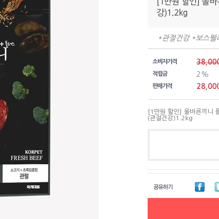
[1만원 할인] 
강)1.2kg
*관절건강 *보스웰리
38,00
소비자가격
2%
적립금
28,00
판매가격
[1만원 할인] 올바른끼니
(관절건강)1.2kg