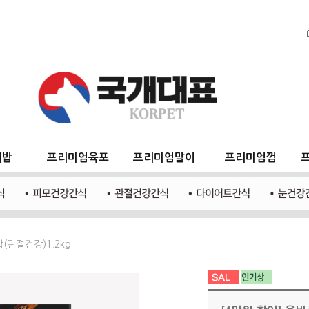
지밥
프리미엄육포
프리미엄말이
프리미엄껌
(관절건강)1.2kg