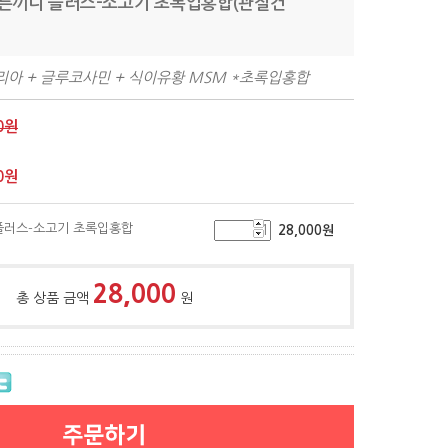
올바른끼니 플러스-소고기 초록입홍합(관절건
아 + 글루코사민 + 식이유황 MSM *초록입홍합
0원
0
원
 플러스-소고기 초록입홍합
28,000
원
28,000
총 상품 금액
원