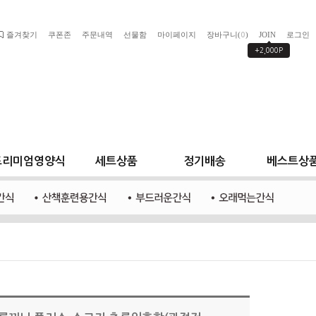
즐겨찾기
쿠폰존
주문내역
선물함
마이페이지
장바구니(
)
JOIN
로그인
0
+2,000P
프리미엄영양식
세트상품
정기배송
베스트상