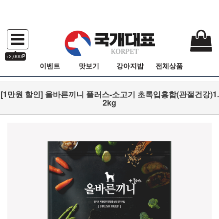
+2,000P
이벤트
맛보기
강아지밥
전체상품
[1만원 할인] 올바른끼니 플러스-소고기 초록입홍합(관절건강)1.
2kg