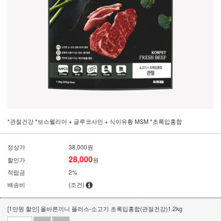
*관절건강 *보스웰리아 + 글루코사민 + 식이유황 MSM *초록입홍합
정상가
38,000원
28,000
할인가
원
적립금
2%
배송비
(조건)
[1만원 할인] 올바른끼니 플러스-소고기 초록입홍합(관절건강)1.2kg