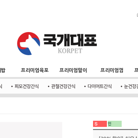
지밥
프리미엄육포
프리미엄말이
프리미엄껌