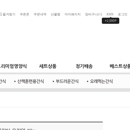
즐겨찾기
쿠폰존
주문내역
선물함
마이페이지
장바구니(
)
JOIN
로그인
0
+2,000P
프리미엄영양식
세트상품
정기배송
베스트상