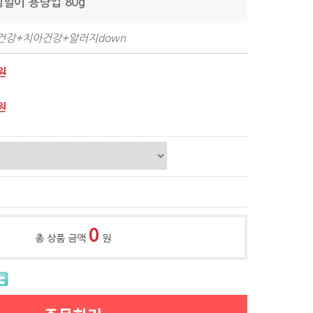
심말이 용량업 80g
건강+치아건강+알러지down
원
원
0
총 상품 금액
원