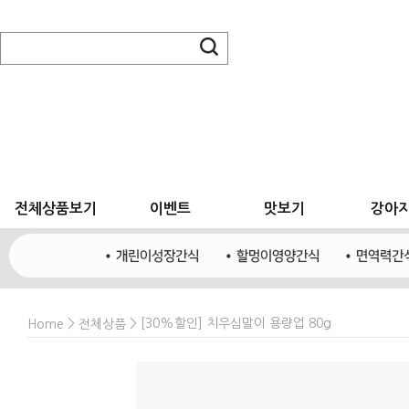
전체상품보기
이벤트
맛보기
강아
>
> [30%할인] 치우심말이 용량업 80g
Home
전체상품