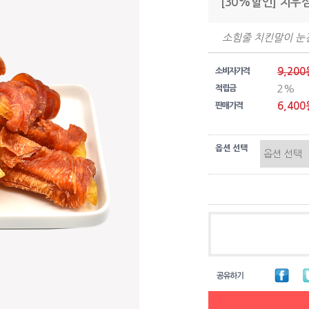
[30%할인] 치우
소힘줄 치킨말이 눈
9,200
소비자가격
2%
적립금
6,400
판매가격
옵션 선택