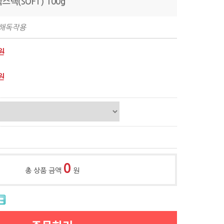
스낵(SOFT) 100g
,해독작용
원
원
0
총 상품 금액
원