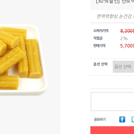
[30%할인] 단호박
면역력향상,눈건강
8,200
소비자가격
2%
적립금
5,700
판매가격
옵션 선택