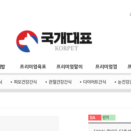
지밥
프리미엄육포
프리미엄말이
프리미엄껌