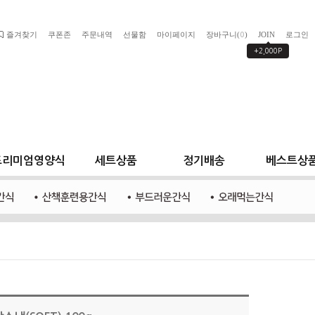
즐겨찾기
쿠폰존
주문내역
선물함
마이페이지
장바구니(
)
JOIN
로그인
0
+2,000P
프리미엄영양식
세트상품
정기배송
베스트상