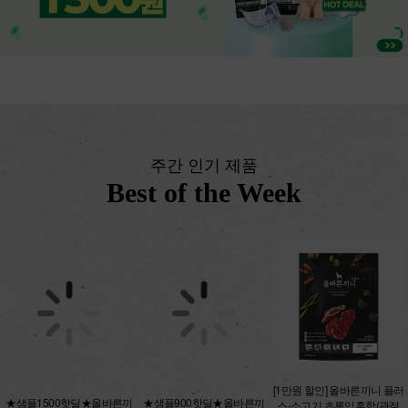
주간 인기 제품
Best of the Week
★샘플1500핫딜★올바른끼
[1만원 할인] 올바른끼니 플러
★샘플900핫딜★올바른끼
니 맛보기 5종 250g
스-소고기 초록입홍합(관절
니 플러스 맛보기 3종 150g