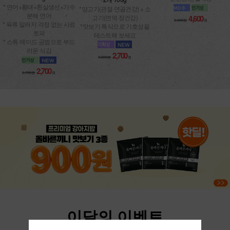
* 연어+황태+흰살생선+가수
*양고기(관절·연골건강) + 소
분해 연어
고기(면역·장건강)
4,600
6,500원
원
* 육류 알러지 걱정 없는 사료
*맛보기 특식으로 기호성을
토퍼
테스트해 보세요
* 스튜 메이드 공법으로 부드
러운 식감
2,700
3,000원
원
2,700
2,700원
원
이달의 이벤트
댕댕이들을 위한 매달 새로운 이벤트