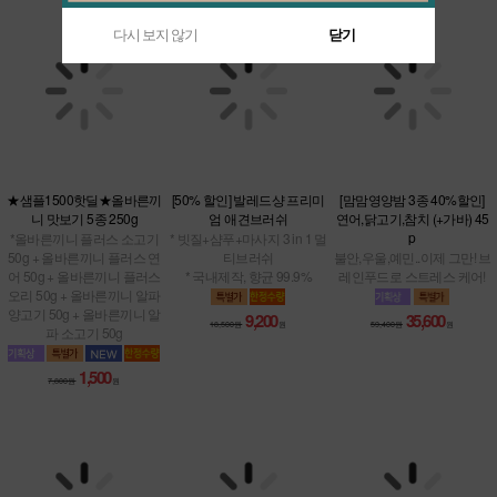
다시 보지 않기
닫기
★샘플1500핫딜★올바른끼
[50% 할인] 발레드샹 프리미
[맘맘영양밤 3종 40%할인]
니 맛보기 5종 250g
엄 애견브러쉬
연어,닭고기,참치 (+가바) 45
*올바른끼니 플러스 소고기
p
* 빗질+샴푸+마사지 3 in 1 멀
50g + 올바른끼니 플러스 연
티브러쉬
불안,우울,예민..이제 그만! 브
어 50g + 올바른끼니 플러스
* 국내제작, 향균 99.9%
레인푸드로 스트레스 케어!
오리 50g + 올바른끼니 알파
양고기 50g + 올바른끼니 알
파 소고기 50g
9,200
35,600
18,500원
원
59,400원
원
1,500
7,800원
원