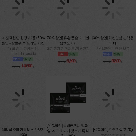
[사전체험단 한정가격] ⭐50%
[30% 할인] 유황 품은 오리안
[30%할인] 치킨안심 산책용
할인⭐할로우 독 프라임 치킨
심육포 70g
70g
*8월 중순 런칭 예정
혈관건강,기력회복,피부건강
산책/훈련시 영양 보충
*made in canada
6,900
5,800
9,800원
원
8,300원
원
14,500
29,000원
원
[10%할인] 올바른끼니 알파-
델리쿡 오메가플러스 맛보기
[30%할인] 한우간육포 70g
양고기+소고기 맛보기 특식
100g
눈건강,빈혈예방
2개 100g