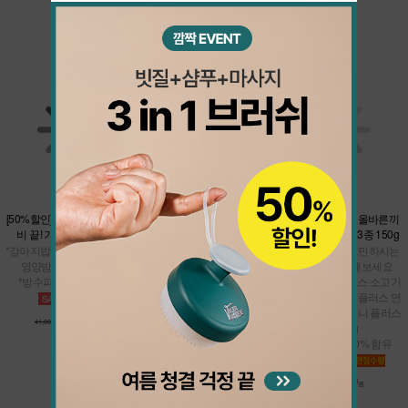
더보기
★샘플900핫딜★올바른끼
[50%할인] 간단하게 여행 준
[37%할인] 쿨썸머 밸런스 팩
니 플러스 맛보기 3종 150g
비 끝! 가볍'개' 바캉스팩
*올바른끼니 본품 택1 + 남극
* 강아지밥으로 고민하시는
*강아지밥 맛보기 7종 + 맘맘
크릴 오메가 바
분들은 테스트 해보세요
영양밤 (택1) + 냠냠이
*여름철 건강관리
* 올바른끼니 플러스 소고기
*방수파우치 추가 증정
*면역관리
50g + 올바른끼니 플러스 연
어 50g + 올바른끼니 플러스
20,600
36,200
오리 50g
41,300원
원
57,500원
원
* 신선한 생육 60% 함유
900
4,800원
원