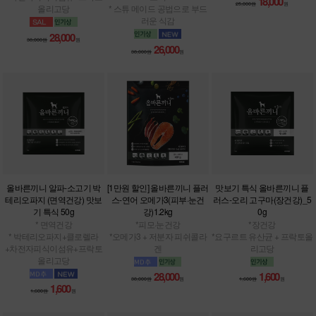
18,000
25,000원
원
올리고당
* 스튜 메이드 공법으로 부드
러운 식감
28,000
38,000원
원
26,000
38,000원
원
올바른끼니 알파-소고기 박
[1만원 할인] 올바른끼니 플러
맛보기 특식 올바른끼니 플
테리오파지 (면역건강) 맛보
스-연어 오메가3(피부·눈건
러스-오리 고구마(장건강)_5
기 특식 50g
강)1.2kg
0g
* 면역건강
*피모·눈건강
*장건강
* 박테리오파지+클로렐라
*오메가3 + 저분자 피쉬콜라
*요구르트 유산균 + 프락토올
+차전자피식이섬유+프락토
겐
리고당
올리고당
28,000
1,600
38,000원
원
1,600원
원
1,600
1,600원
원