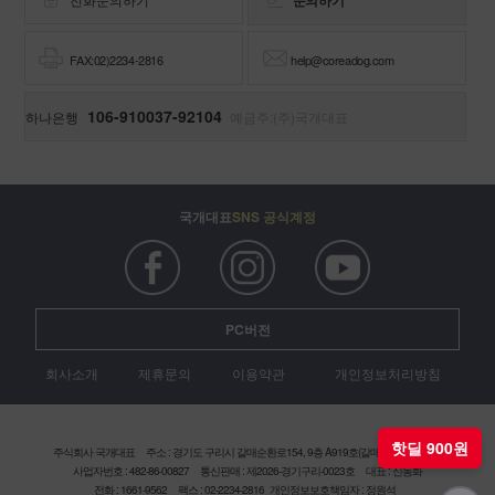
FAX:02)2234-2816
help@coreadog.com
106-910037-92104
하나은행
예금주:(주)국개대표
국개대표
SNS 공식계정
PC버전
회사소개
제휴문의
이용약관
개인정보처리방침
주식회사 국개대표
주소 : 경기도 구리시 갈매순환로154, 9층 A919호(갈매현대테라타워)
사업자번호 : 482-86-00827
통신판매 : 제2026-경기구리-0023호
대표 : 신동화
핫딜 900원
전화 : 1661-9562
팩스 : 02-2234-2816
개인정보보호책임자 : 정원석
Copyright (c) 2016 coreadog. All rights reserved.