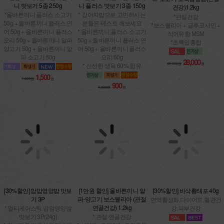
건강)1.2kg
*올바른끼니 플러스 소고기
* 강아지밥으로 고민하시는
50g + 올바른끼니 플러스 연
*관절건강
분들은 테스트 해보세요
어 50g + 올바른끼니 플러스
*보스웰리아 + 글루코사민 +
* 올바른끼니 플러스 소고기
오리 50g + 올바른끼니 알파
식이유황 MSM
50g + 올바른끼니 플러스 연
양고기 50g + 올바른끼니 알
*초록입홍합
어 50g + 올바른끼니 플러스
파 소고기 50g
오리 50g
* 신선한 생육 60% 함유
28,000
38,000원
원
1,500
7,800원
원
900
4,800원
원
[1만원 할인] 올바른끼니 알
[30%할인] 맘맘영양밤 맛보
[30%할인] 바삭황태포 40g
파-양고기 보스웰리아 (관절
기 3P
면역활성화,다이어트,혈관건
연골건강) 1.2kg
* 멀티케어스틱 맘맘영양밤
강,피부건강
* 관절·연골건강
맛보기 3P(24g)
* 산양유+오메가3+프락토올
* 맛보기로 기호성을 테스트
리고당
6,000
8,500원
원