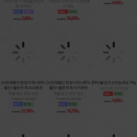
해 보세요!
26,000
36,000원
원
2,800
4,000원
원
[사전체험단 한정가격] ⭐50%
[사전체험단 한정가격] ⭐50%
[35%할인] 치킨안심육포 70g
할인⭐할로우 독 피쉬퓨전
할인⭐할로우 독 터키퓨전
다이어트,인기만점
*8월 중순 런칭 예정
*8월 중순 런칭 예정
*made in canada
*made in canada
5,500
8,500원
원
21,500
18,750
43,000원
원
37,500원
원