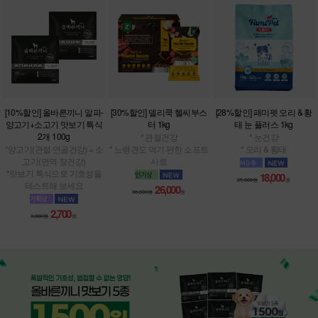
[10%할인] 올바른끼니 알파-
[30%할인] 델리쿡 헬씨부스
[28%할인] 패미펫 오리 & 황
양고기+소고기 맛보기 특식
터 1kg
태 눈 플러스 1kg
2개 100g
* 관절건강
* 눈건강
*양고기(관절·연골건강) + 소
* 노령견도 먹기 편한 소프트
* 오리 & 황태
고기(면역·장건강)
사료
*맛보기 특식으로 기호성을
18,000
25,000원
원
테스트해 보세요
26,000
38,000원
원
2,700
3,000원
원