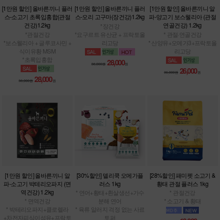
[1만원 할인] 올바른끼니 플러
[1만원 할인] 올바른끼니 플러
[1만원 할인] 올바른끼니 알
스-소고기 초록입홍합(관절
스-오리 고구마(장건강)1.2kg
파-양고기 보스웰리아 (관절
건강)1.2kg
연골건강) 1.2kg
*장건강
*관절건강
*요구르트 유산균 + 프락토올
* 관절·연골건강
*보스웰리아 + 글루코사민 +
리고당
* 산양유+오메가3+프락토올
식이유황 MSM
리고당
*초록입홍합
28,000
38,000원
원
26,000
36,000원
원
28,000
38,000원
원
[1만원 할인] 올바른끼니 알
[30%할인] 델리쿡 오메가플
[28%할인] 패미펫 소고기 &
파-소고기 박테리오파지 (면
러스 1kg
황태 관절 플러스 1kg
역건강) 1.2kg
* 연어+황태+흰살생선+가수
* 관절건강
* 면역건강
분해 연어
* 소고기 & 황태
* 박테리오파지+클로렐라
* 육류 알러지 걱정 없는 사료
+차전자피식이섬유+프락토
토퍼