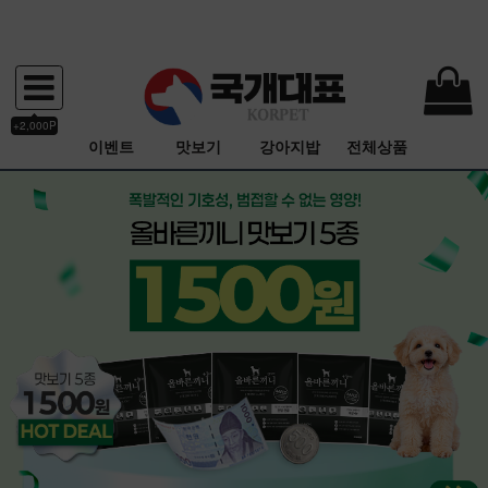
+2,000P
이벤트
맛보기
강아지밥
전체상품