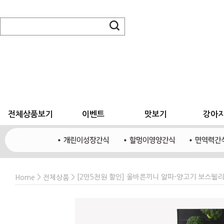
전체상품보기
이벤트
맛보기
강아
>
> [2만5천원 할인] 올바른끼니 알파-양고기 보스웰리
Home
전체상품