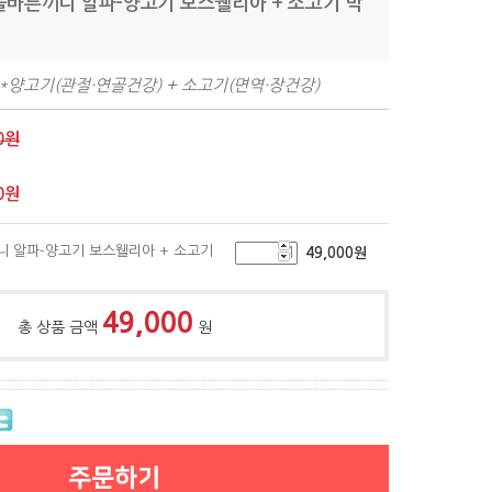
 올바른끼니 알파-양고기 보스웰리아 + 소고기 박
2개 *양고기(관절·연골건강) + 소고기(면역·장건강)
0원
0
원
니 알파-양고기 보스웰리아 + 소고기
49,000
원
49,000
총 상품 금액
원