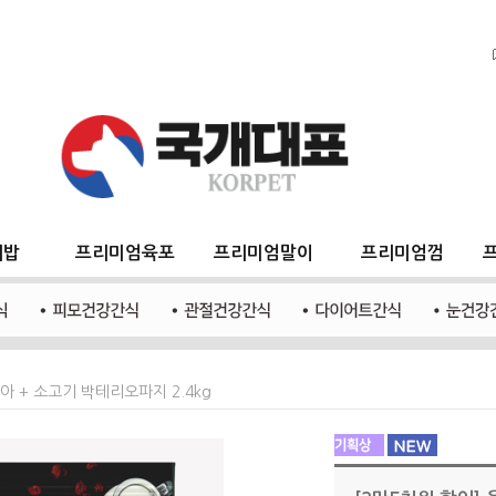
지밥
프리미엄육포
프리미엄말이
프리미엄껌
아 + 소고기 박테리오파지 2.4kg