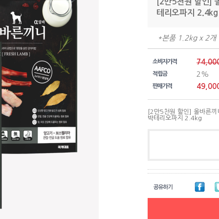
[2만5천원 할인]
테리오파지 2.4kg
*본품 1.2kg x 
74,00
소비자가격
2%
적립금
49,00
판매가격
[2만5천원 할인] 올바른끼
박테리오파지 2.4kg