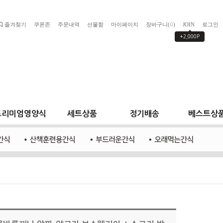
즐겨찾기
쿠폰존
주문내역
선물함
마이페이지
장바구니(
)
JOIN
로그인
0
+2,000P
프리미엄영양식
세트상품
정기배송
베스트상