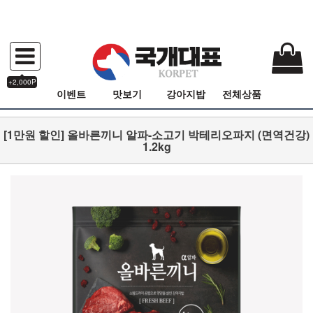
+2,000P
이벤트
맛보기
강아지밥
전체상품
[1만원 할인] 올바른끼니 알파-소고기 박테리오파지 (면역건강)
1.2kg