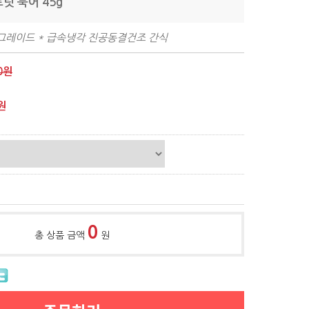
릿 북어 45g
먼그레이드 * 급속냉각 진공동결건조 간식
0원
원
0
총 상품 금액
원