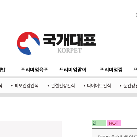
지밥
프리미엄육포
프리미엄말이
프리미엄껌