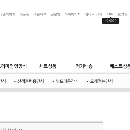
즐겨찾기
쿠폰존
주문내역
선물함
마이페이지
장바구니(
)
JOIN
로그인
0
+2,000P
프리미엄영양식
세트상품
정기배송
베스트상