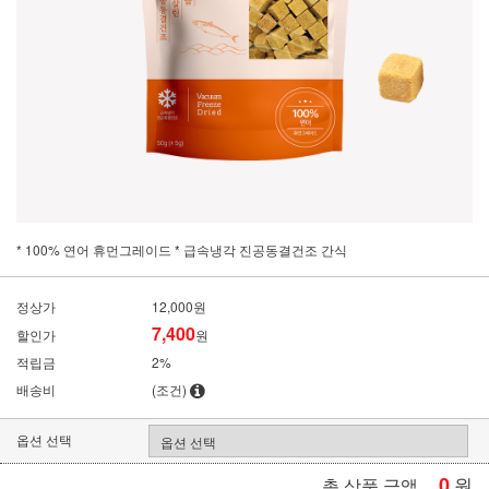
* 100% 연어 휴먼그레이드 * 급속냉각 진공동결건조 간식
정상가
12,000원
7,400
할인가
원
적립금
2%
배송비
(조건)
옵션 선택
0
원
총 상품 금액