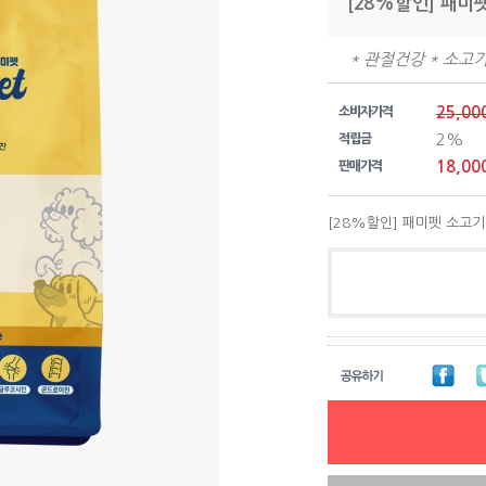
[28%할인] 패미펫
* 관절건강 * 소고기
25,00
소비자가격
2%
적립금
18,00
판매가격
[28%할인] 패미펫 소고기 