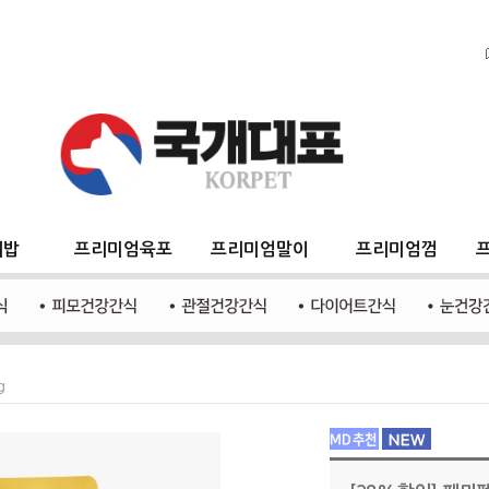
지밥
프리미엄육포
프리미엄말이
프리미엄껌
g