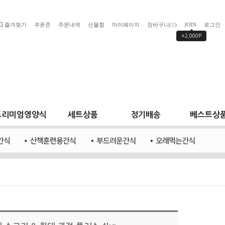
즐겨찾기
쿠폰존
주문내역
선물함
마이페이지
장바구니(
)
JOIN
로그인
0
+2,000P
프리미엄영양식
세트상품
정기배송
베스트상