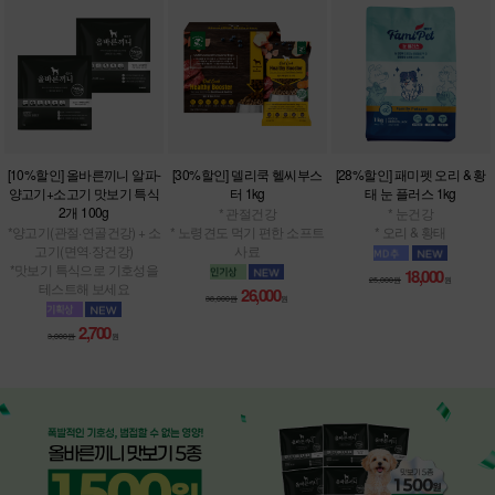
[10%할인] 올바른끼니 알파-
[30%할인] 델리쿡 헬씨부스
[28%할인] 패미펫 오리 & 황
양고기+소고기 맛보기 특식
터 1kg
태 눈 플러스 1kg
2개 100g
* 관절건강
* 눈건강
*양고기(관절·연골건강) + 소
* 노령견도 먹기 편한 소프트
* 오리 & 황태
고기(면역·장건강)
사료
*맛보기 특식으로 기호성을
18,000
25,000원
원
테스트해 보세요
26,000
38,000원
원
2,700
3,000원
원