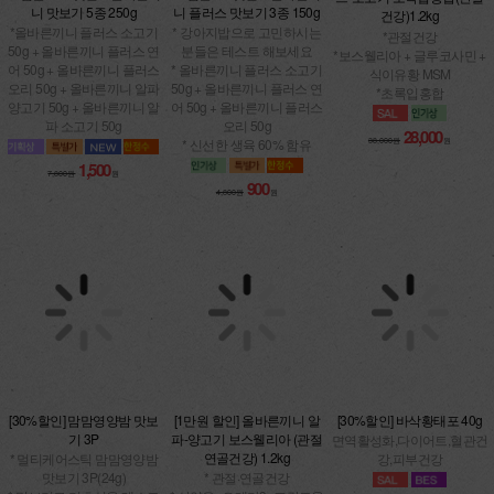
건강)1.2kg
*올바른끼니 플러스 소고기
* 강아지밥으로 고민하시는
50g + 올바른끼니 플러스 연
*관절건강
분들은 테스트 해보세요
어 50g + 올바른끼니 플러스
*보스웰리아 + 글루코사민 +
* 올바른끼니 플러스 소고기
오리 50g + 올바른끼니 알파
식이유황 MSM
50g + 올바른끼니 플러스 연
양고기 50g + 올바른끼니 알
*초록입홍합
어 50g + 올바른끼니 플러스
파 소고기 50g
오리 50g
* 신선한 생육 60% 함유
28,000
38,000원
원
1,500
7,800원
원
900
4,800원
원
[1만원 할인] 올바른끼니 알
[30%할인] 맘맘영양밤 맛보
[30%할인] 바삭황태포 40g
파-양고기 보스웰리아 (관절
기 3P
면역활성화,다이어트,혈관건
연골건강) 1.2kg
* 멀티케어스틱 맘맘영양밤
강,피부건강
* 관절·연골건강
맛보기 3P(24g)
* 산양유+오메가3+프락토올
* 맛보기로 기호성을 테스트
리고당
6,000
8,500원
원