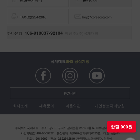
FAX:02)2234-2816
help@coreadog.com
106-910037-92104
하나은행
예금주:(주)국개대표
국개대표
SNS 공식계정
PC버전
회사소개
제휴문의
이용약관
개인정보처리방침
주식회사 국개대표
주소 : 경기도 구리시 갈매순환로154, 9층 A919호(갈매현대테라타워)
사업자번호 : 482-86-00827
통신판매 : 제2026-경기구리-0023호
대표 : 신동화
핫딜 900원
전화 : 1661-9562
팩스 : 02-2234-2816
개인정보보호책임자 : 정원석
Copyright (c) 2016 coreadog. All rights reserved.