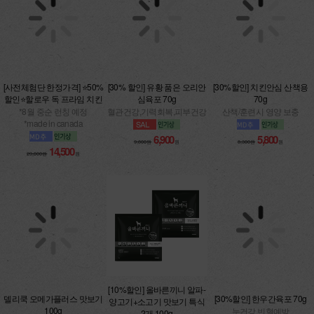
[사전체험단 한정가격] ⭐50%
[30% 할인] 유황 품은 오리안
[30%할인] 치킨안심 산책용
할인⭐할로우 독 프라임 치킨
심육포 70g
70g
*8월 중순 런칭 예정
혈관건강,기력회복,피부건강
산책/훈련시 영양 보충
*made in canada
6,900
5,800
9,800원
원
8,300원
원
14,500
29,000원
원
[10%할인] 올바른끼니 알파-
델리쿡 오메가플러스 맛보기
[30%할인] 한우간육포 70g
양고기+소고기 맛보기 특식
100g
눈건강,빈혈예방
2개 100g