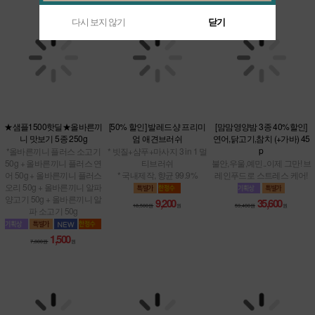
다시 보지 않기
닫기
★샘플1500핫딜★올바른끼
[50% 할인] 발레드샹 프리미
[맘맘영양밤 3종 40%할인]
니 맛보기 5종 250g
엄 애견브러쉬
연어,닭고기,참치 (+가바) 45
*올바른끼니 플러스 소고기
p
* 빗질+샴푸+마사지 3 in 1 멀
50g + 올바른끼니 플러스 연
티브러쉬
불안,우울,예민..이제 그만! 브
어 50g + 올바른끼니 플러스
* 국내제작, 향균 99.9%
레인푸드로 스트레스 케어!
오리 50g + 올바른끼니 알파
양고기 50g + 올바른끼니 알
파 소고기 50g
9,200
35,600
18,500원
원
59,400원
원
1,500
7,800원
원