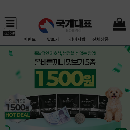
+2,000P
이벤트
맛보기
강아지밥
전체상품