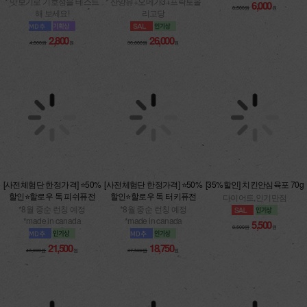
해 보세요!
26,000
36,000원
원
2,800
4,000원
원
[사전체험단 한정가격] ⭐50%
[사전체험단 한정가격] ⭐50%
[35%할인] 치킨안심육포 70g
할인⭐할로우 독 피쉬퓨전
할인⭐할로우 독 터키퓨전
다이어트,인기만점
*8월 중순 런칭 예정
*8월 중순 런칭 예정
*made in canada
*made in canada
5,500
8,500원
원
21,500
18,750
43,000원
원
37,500원
원