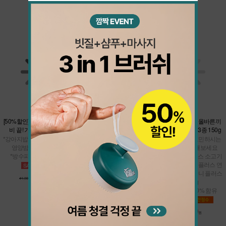
더보기
★샘플900핫딜★올바른끼
[50%할인] 간단하게 여행 준
[37%할인] 쿨썸머 밸런스 팩
니 플러스 맛보기 3종 150g
비 끝! 가볍'개' 바캉스팩
*올바른끼니 본품 택1 + 남극
* 강아지밥으로 고민하시는
*강아지밥 맛보기 7종 + 맘맘
크릴 오메가 바
분들은 테스트 해보세요
영양밤 (택1) + 냠냠이
*여름철 건강관리
* 올바른끼니 플러스 소고기
*방수파우치 추가 증정
*면역관리
50g + 올바른끼니 플러스 연
어 50g + 올바른끼니 플러스
20,600
36,200
오리 50g
41,300원
원
57,500원
원
* 신선한 생육 60% 함유
900
4,800원
원