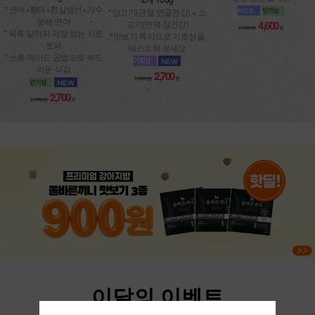
* 연어+황태+흰살생선+가수
*양고기(관절·연골건강) + 소
분해 연어
고기(면역·장건강)
4,600
6,500원
원
* 육류 알러지 걱정 없는 사료
*맛보기 특식으로 기호성을
토퍼
테스트해 보세요
* 스튜 메이드 공법으로 부드
러운 식감
2,700
3,000원
원
2,700
2,700원
원
이달의 이벤트
댕댕이들을 위한 매달 새로운 이벤트