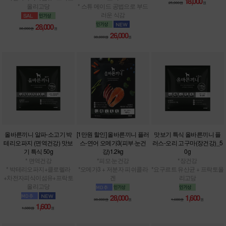
18,000
25,000원
원
올리고당
* 스튜 메이드 공법으로 부드
러운 식감
28,000
38,000원
원
26,000
38,000원
원
올바른끼니 알파-소고기 박
[1만원 할인] 올바른끼니 플러
맛보기 특식 올바른끼니 플
테리오파지 (면역건강) 맛보
스-연어 오메가3(피부·눈건
러스-오리 고구마(장건강)_5
기 특식 50g
강)1.2kg
0g
* 면역건강
*피모·눈건강
*장건강
* 박테리오파지+클로렐라
*오메가3 + 저분자 피쉬콜라
*요구르트 유산균 + 프락토올
+차전자피식이섬유+프락토
겐
리고당
올리고당
28,000
1,600
38,000원
원
1,600원
원
1,600
1,600원
원