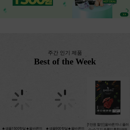
주간 인기 제품
Best of the Week
★샘플1500핫딜★올바른끼
[1만원 할인] 올바른끼니 플러
★샘플900핫딜★올바른끼
니 맛보기 5종 250g
스-소고기 초록입홍합(관절
니 플러스 맛보기 3종 150g