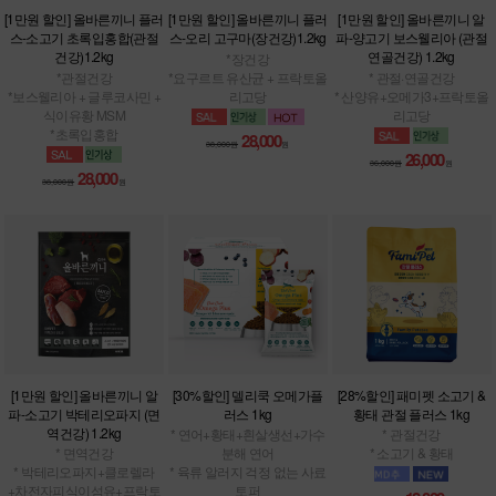
[1만원 할인] 올바른끼니 플러
[1만원 할인] 올바른끼니 플러
[1만원 할인] 올바른끼니 알
스-소고기 초록입홍합(관절
스-오리 고구마(장건강)1.2kg
파-양고기 보스웰리아 (관절
건강)1.2kg
연골건강) 1.2kg
*장건강
*관절건강
*요구르트 유산균 + 프락토올
* 관절·연골건강
*보스웰리아 + 글루코사민 +
리고당
* 산양유+오메가3+프락토올
식이유황 MSM
리고당
*초록입홍합
28,000
38,000원
원
26,000
36,000원
원
28,000
38,000원
원
[1만원 할인] 올바른끼니 알
[30%할인] 델리쿡 오메가플
[28%할인] 패미펫 소고기 &
파-소고기 박테리오파지 (면
러스 1kg
황태 관절 플러스 1kg
역건강) 1.2kg
* 연어+황태+흰살생선+가수
* 관절건강
* 면역건강
분해 연어
* 소고기 & 황태
* 박테리오파지+클로렐라
* 육류 알러지 걱정 없는 사료
+차전자피식이섬유+프락토
토퍼