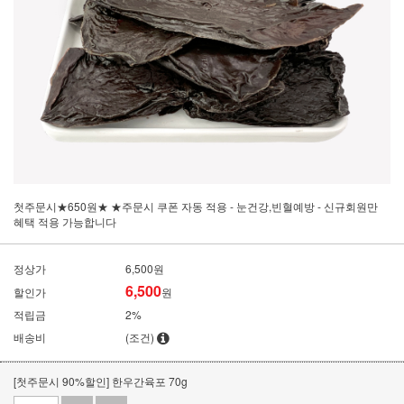
첫주문시★650원★ ★주문시 쿠폰 자동 적용 - 눈건강,빈혈예방 - 신규회원만
혜택 적용 가능합니다
정상가
6,500원
6,500
할인가
원
적립금
2%
배송비
(조건)
[첫주문시 90%할인] 한우간육포 70g