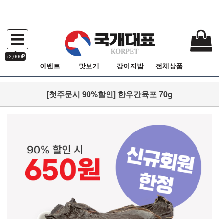
+2,000P
이벤트
맛보기
강아지밥
전체상품
[첫주문시 90%할인] 한우간육포 70g