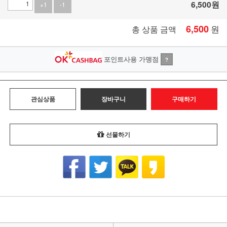
6,500
원
+1
-1
6,500
원
총 상품 금액
포인트사용 가맹점
?
관심상품
장바구니
구매하기
선물하기