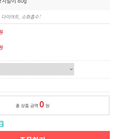
황치말이 80g
 다이어트, 소화흡수↑
원
원
0
총 상품 금액
원