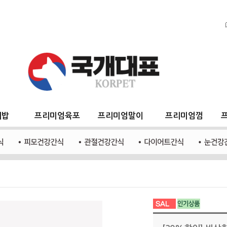
지밥
프리미엄육포
프리미엄말이
프리미엄껌