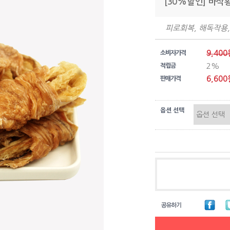
[30%할인] 바삭
피로회복, 해독작용,
9,400
소비자가격
2%
적립금
6,600
판매가격
옵션 선택