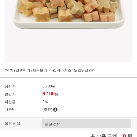
*연어+크랜베리+새싹보리+아스파라거스 *노즈워크간식
정상가
8,700원
6,100
할인가
원
적립금
2%
배송비
(조건)
옵션 선택
0
원
총 상품 금액