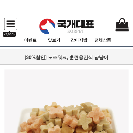
+2,000P
이벤트
맛보기
강아지밥
전체상품
[30%할인] 노즈워크, 훈련용간식 냠냠이