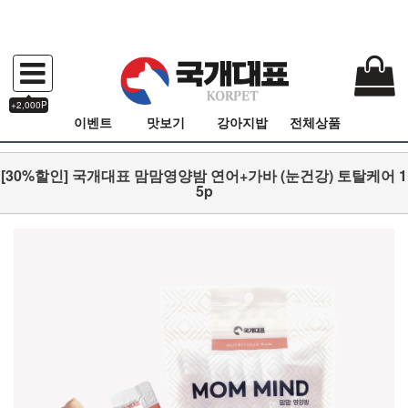
+2,000P
이벤트
맛보기
강아지밥
전체상품
[30%할인] 국개대표 맘맘영양밤 연어+가바 (눈건강) 토탈케어 1
5p