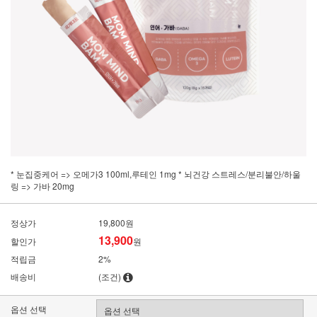
* 눈집중케어 => 오메가3 100ml,루테인 1mg * 뇌건강 스트레스/분리불안/하울
링 => 가바 20mg
정상가
19,800원
13,900
할인가
원
적립금
2%
배송비
(조건)
옵션 선택