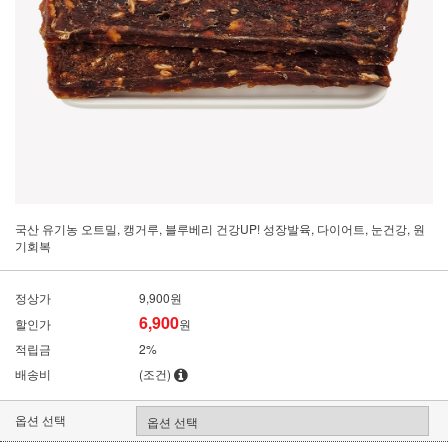
국산 유기농 오트밀, 캥거루, 블루베리 건강UP! 성장발육, 다이어트, 눈건강, 원
기회복
정상가
9,900원
6,900
할인가
원
적립금
2%
배송비
(조건)
옵션 선택