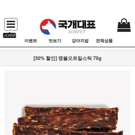
+2,000P
이벤트
맛보기
강아지밥
전체상품
[30% 할인] 캥블오트밀스틱 70g