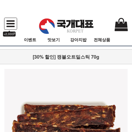
+2,000P
이벤트
맛보기
강아지밥
전체상품
[30% 할인] 캥블오트밀스틱 70g