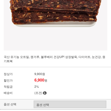
국산 유기농 오트밀, 캥거루, 블루베리 건강UP! 성장발육, 다이어트, 눈건강, 원
기회복
정상가
9,900원
6,900
할인가
원
적립금
2%
배송비
(조건)
옵션 선택