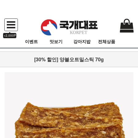
+2,000P
이벤트
맛보기
강아지밥
전체상품
[30% 할인] 양블오트밀스틱 70g