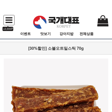
+2,000P
이벤트
맛보기
강아지밥
전체상품
[30%할인] 소블오트밀스틱 70g