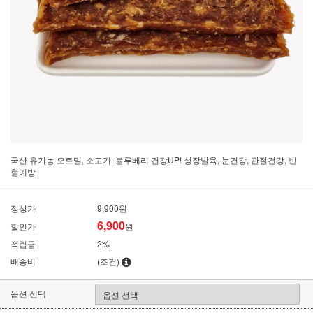
국산 유기농 오트밀, 소고기, 블루베리 건강UP! 성장발육, 눈건강, 관절건강, 빈
혈예방
정상가
9,900원
6,900
할인가
원
적립금
2%
배송비
(조건)
옵션 선택