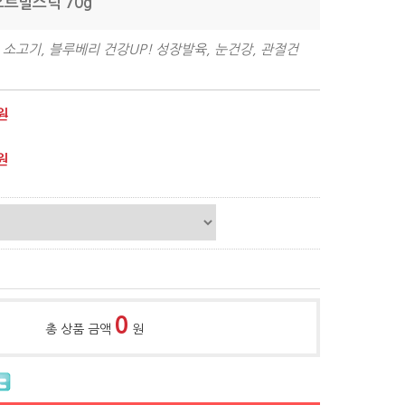
오트밀스틱 70g
 소고기, 블루베리 건강UP! 성장발육, 눈건강, 관절건
원
원
0
총 상품 금액
원